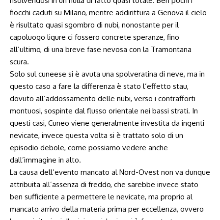
risolvendosi in un nulla di fatto quasi totale. Ben pochi i
fiocchi caduti su Milano, mentre addirittura a Genova il cielo
è risultato quasi sgombro di nubi, nonostante per il
capoluogo ligure ci fossero concrete speranze, fino
all’ultimo, di una breve fase nevosa con la Tramontana
scura.
Solo sul cuneese si è avuta una spolveratina di neve, ma in
questo caso a fare la differenza è stato l’effetto stau,
dovuto all’addossamento delle nubi, verso i contrafforti
montuosi, sospinte dal flusso orientale nei bassi strati. In
questi casi, Cuneo viene generalmente investita da ingenti
nevicate, invece questa volta si è trattato solo di un
episodio debole, come possiamo vedere anche
dall’immagine in alto.
La causa dell’evento mancato al Nord-Ovest non va dunque
attribuita all’assenza di freddo, che sarebbe invece stato
ben sufficiente a permettere le nevicate, ma proprio al
mancato arrivo della materia prima per eccellenza, ovvero