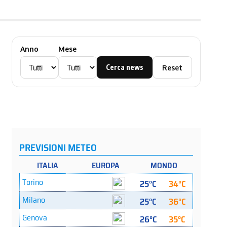
Anno
Mese
Cerca news
Reset