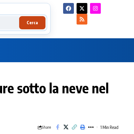
Cerca
re sotto la neve nel
1 Min Read
Share