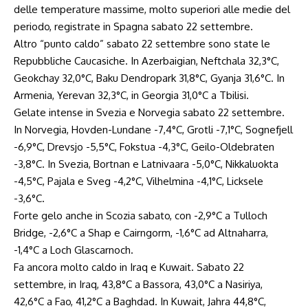
delle temperature massime, molto superiori alle medie del
periodo, registrate in Spagna sabato 22 settembre.
Altro “punto caldo” sabato 22 settembre sono state le
Repubbliche Caucasiche. In Azerbaigian, Neftchala 32,3°C,
Geokchay 32,0°C, Baku Dendropark 31,8°C, Gyanja 31,6°C. In
Armenia, Yerevan 32,3°C, in Georgia 31,0°C a Tbilisi.
Gelate intense in Svezia e Norvegia sabato 22 settembre.
In Norvegia, Hovden-Lundane -7,4°C, Grotli -7,1°C, Sognefjell
-6,9°C, Drevsjo -5,5°C, Fokstua -4,3°C, Geilo-Oldebraten
-3,8°C. In Svezia, Bortnan e Latnivaara -5,0°C, Nikkaluokta
-4,5°C, Pajala e Sveg -4,2°C, Vilhelmina -4,1°C, Licksele
-3,6°C.
Forte gelo anche in Scozia sabato, con -2,9°C a Tulloch
Bridge, -2,6°C a Shap e Cairngorm, -1,6°C ad Altnaharra,
-1,4°C a Loch Glascarnoch.
Fa ancora molto caldo in Iraq e Kuwait. Sabato 22
settembre, in Iraq, 43,8°C a Bassora, 43,0°C a Nasiriya,
42,6°C a Fao, 41,2°C a Baghdad. In Kuwait, Jahra 44,8°C,