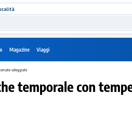
ocalità
eo
Magazine
Viaggi
ornate soleggiate
e temporale con temper