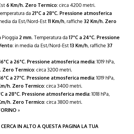
Est
6 Km/h
.
Zero Termico
: circa 4200 metri.
. Temperatura da
21°C a 28°C
.
Pressione atmosferica
 media da Est/Nord-Est
11 Km/h
, raffiche
32 Km/h
.
Zero
ma Pioggia
2 mm
. Temperatura da
17°C a 24°C
.
Pressione
Vento
: in media da Est/Nord-Est
13 Km/h
, raffiche
37
16°C a 26°C
.
Pressione atmosferica media
: 1019 hPa,
.
Zero Termico
: circa 3200 metri.
16°C a 27°C
.
Pressione atmosferica media
: 1019 hPa,
Km/h
.
Zero Termico
: circa 3400 metri.
°C a 28°C
.
Pressione atmosferica media
: 1018 hPa,
Km/h
.
Zero Termico
: circa 3800 metri.
 TORINO
»
 CERCA IN ALTO A QUESTA PAGINA LA TUA