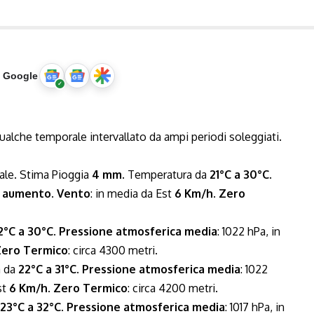
u Google
qualche temporale intervallato da ampi periodi soleggiati.
rale. Stima Pioggia
4 mm
. Temperatura da
21°C a 30°C
.
n
aumento
.
Vento
: in media da Est
6 Km/h
.
Zero
2°C a 30°C
.
Pressione atmosferica media
: 1022 hPa, in
ero Termico
: circa 4300 metri.
a da
22°C a 31°C
.
Pressione atmosferica media
: 1022
st
6 Km/h
.
Zero Termico
: circa 4200 metri.
23°C a 32°C
.
Pressione atmosferica media
: 1017 hPa, in