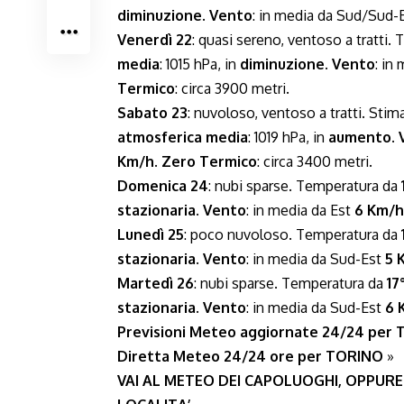
diminuzione
.
Vento
: in media da Sud/Sud-
Venerdì 22
: quasi sereno, ventoso a tratti
media
: 1015 hPa, in
diminuzione
.
Vento
: in
Termico
: circa 3900 metri.
Sabato 23
: nuvoloso, ventoso a tratti. Sti
atmosferica media
: 1019 hPa, in
aumento
.
Km/h
.
Zero Termico
: circa 3400 metri.
Domenica 24
: nubi sparse. Temperatura da
stazionaria
.
Vento
: in media da Est
6 Km/h
Lunedì 25
: poco nuvoloso. Temperatura da
stazionaria
.
Vento
: in media da Sud-Est
5 
Martedì 26
: nubi sparse. Temperatura da
17
stazionaria
.
Vento
: in media da Sud-Est
6 
Previsioni Meteo aggiornate 24/24 per
Diretta Meteo 24/24 ore per TORINO
»
VAI AL METEO DEI CAPOLUOGHI, OPPURE