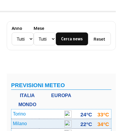
Anno
Mese
Cerca news
Reset