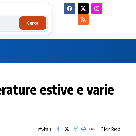
Cerca
ature estive e varie
3 Min Read
Share