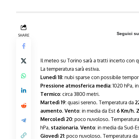
Seguici s
SHARE
Il meteo su Torino sarà a tratti incerto con 
La temperatura sarà estiva.
Lunedì 18
: nubi sparse con possibile tempo
Pressione atmosferica media
: 1020 hPa, i
Termico
: circa 3800 metri.
Martedì 19
: quasi sereno. Temperatura da
2
aumento
.
Vento
: in media da Est
6 Km/h
.
Z
Mercoledì 20
: poco nuvoloso. Temperatur
hPa,
stazionaria
.
Vento
: in media da Sud-E
Giovedì 21
: poco nuvoloso. Temperatura da