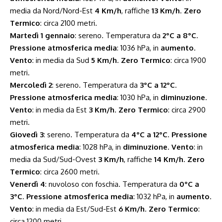
media da Nord/Nord-Est
4 Km/h
, raffiche
13 Km/h
.
Zero
Termico
: circa 2100 metri.
Martedì 1 gennaio
: sereno. Temperatura da
2°C a 8°C
.
Pressione atmosferica media
: 1036 hPa, in
aumento
.
Vento
: in media da Sud
5 Km/h
.
Zero Termico
: circa 1900
metri.
Mercoledì 2
: sereno. Temperatura da
3°C a 12°C
.
Pressione atmosferica media
: 1030 hPa, in
diminuzione
.
Vento
: in media da Est
3 Km/h
.
Zero Termico
: circa 2900
metri.
Giovedì 3
: sereno. Temperatura da
4°C a 12°C
.
Pressione
atmosferica media
: 1028 hPa, in
diminuzione
.
Vento
: in
media da Sud/Sud-Ovest
3 Km/h
, raffiche
14 Km/h
.
Zero
Termico
: circa 2600 metri.
Venerdì 4
: nuvoloso con foschia. Temperatura da
0°C a
3°C
.
Pressione atmosferica media
: 1032 hPa, in
aumento
.
Vento
: in media da Est/Sud-Est
6 Km/h
.
Zero Termico
:
circa 1200 metri.