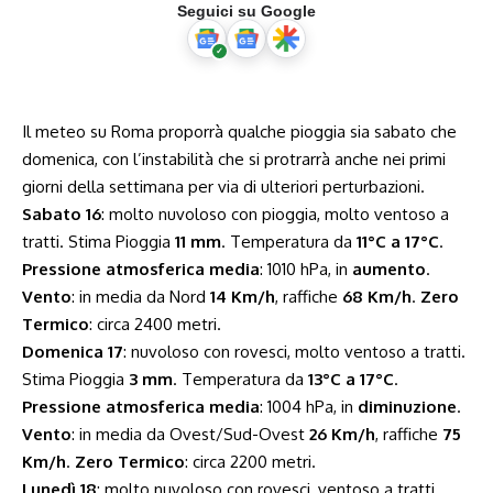
Seguici su Google
Il meteo su Roma proporrà qualche pioggia sia sabato che
domenica, con l’instabilità che si protrarrà anche nei primi
giorni della settimana per via di ulteriori perturbazioni.
Sabato 16
: molto nuvoloso con pioggia, molto ventoso a
tratti. Stima Pioggia
11 mm
. Temperatura da
11°C a 17°C
.
Pressione atmosferica media
: 1010 hPa, in
aumento
.
Vento
: in media da Nord
14 Km/h
, raffiche
68 Km/h
.
Zero
Termico
: circa 2400 metri.
Domenica 17
: nuvoloso con rovesci, molto ventoso a tratti.
Stima Pioggia
3 mm
. Temperatura da
13°C a 17°C
.
Pressione atmosferica media
: 1004 hPa, in
diminuzione
.
Vento
: in media da Ovest/Sud-Ovest
26 Km/h
, raffiche
75
Km/h
.
Zero Termico
: circa 2200 metri.
Lunedì 18
: molto nuvoloso con rovesci, ventoso a tratti.