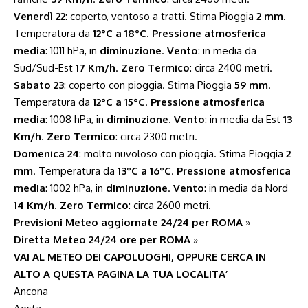
Venerdì 22
: coperto, ventoso a tratti. Stima Pioggia
2 mm
.
Temperatura da
12°C a 18°C
.
Pressione atmosferica
media
: 1011 hPa, in
diminuzione
.
Vento
: in media da
Sud/Sud-Est
17 Km/h
.
Zero Termico
: circa 2400 metri.
Sabato 23
: coperto con pioggia. Stima Pioggia
59 mm
.
Temperatura da
12°C a 15°C
.
Pressione atmosferica
media
: 1008 hPa, in
diminuzione
.
Vento
: in media da Est
13
Km/h
.
Zero Termico
: circa 2300 metri.
Domenica 24
: molto nuvoloso con pioggia. Stima Pioggia
2
mm
. Temperatura da
13°C a 16°C
.
Pressione atmosferica
media
: 1002 hPa, in
diminuzione
.
Vento
: in media da Nord
14 Km/h
.
Zero Termico
: circa 2600 metri.
Previsioni Meteo aggiornate 24/24 per ROMA
»
Diretta Meteo 24/24 ore per ROMA
»
VAI AL METEO DEI CAPOLUOGHI, OPPURE CERCA IN
ALTO A QUESTA PAGINA LA TUA LOCALITA’
Ancona