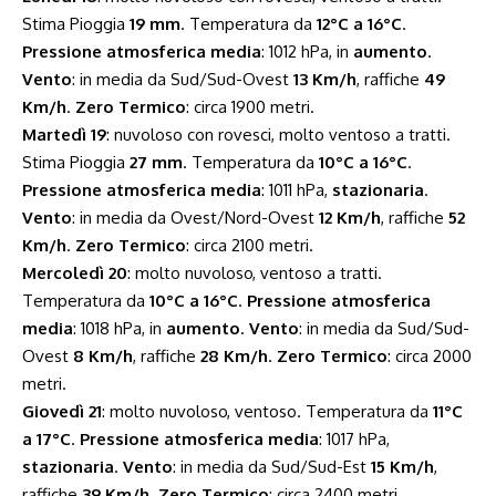
Stima Pioggia
19 mm
. Temperatura da
12°C a 16°C
.
Pressione atmosferica media
: 1012 hPa, in
aumento
.
Vento
: in media da Sud/Sud-Ovest
13 Km/h
, raffiche
49
Km/h
.
Zero Termico
: circa 1900 metri.
Martedì 19
: nuvoloso con rovesci, molto ventoso a tratti.
Stima Pioggia
27 mm
. Temperatura da
10°C a 16°C
.
Pressione atmosferica media
: 1011 hPa,
stazionaria
.
Vento
: in media da Ovest/Nord-Ovest
12 Km/h
, raffiche
52
Km/h
.
Zero Termico
: circa 2100 metri.
Mercoledì 20
: molto nuvoloso, ventoso a tratti.
Temperatura da
10°C a 16°C
.
Pressione atmosferica
media
: 1018 hPa, in
aumento
.
Vento
: in media da Sud/Sud-
Ovest
8 Km/h
, raffiche
28 Km/h
.
Zero Termico
: circa 2000
metri.
Giovedì 21
: molto nuvoloso, ventoso. Temperatura da
11°C
a 17°C
.
Pressione atmosferica media
: 1017 hPa,
stazionaria
.
Vento
: in media da Sud/Sud-Est
15 Km/h
,
raffiche
39 Km/h
.
Zero Termico
: circa 2400 metri.