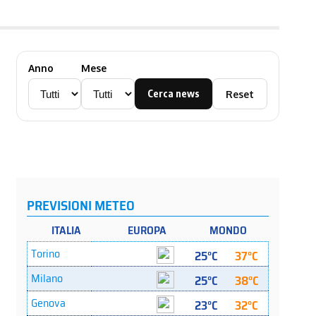
Anno
Mese
Cerca news
Reset