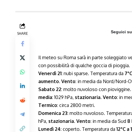
Seguici s
SHARE
Il meteo su Roma sarà in parte soleggiato v
con possibilità di qualche goccia di pioggia.
Venerdì 21
: nubi sparse. Temperatura da
7°C
aumento
.
Vento
: in media da Nord/Nord-
Sabato 22
: molto nuvoloso con pioviggine
media
: 1029 hPa,
stazionaria
.
Vento
: in m
Termico
: circa 2800 metri.
Domenica 23
: molto nuvoloso. Temperatur
hPa,
stazionaria
.
Vento
: in media da Sud
8
Lunedì 24
: coperto. Temperatura da
12°C a 