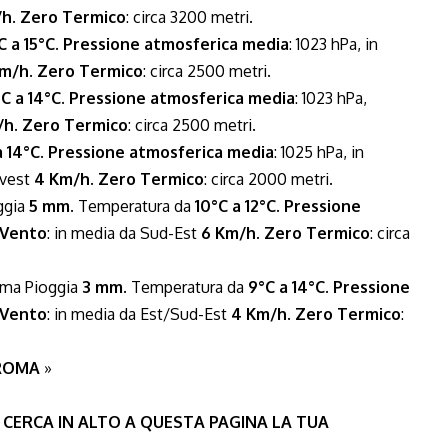
/h
.
Zero Termico
: circa 3200 metri.
C a 15°C
.
Pressione atmosferica media
: 1023 hPa, in
Km/h
.
Zero Termico
: circa 2500 metri.
C a 14°C
.
Pressione atmosferica media
: 1023 hPa,
/h
.
Zero Termico
: circa 2500 metri.
a 14°C
.
Pressione atmosferica media
: 1025 hPa, in
Ovest
4 Km/h
.
Zero Termico
: circa 2000 metri.
ggia
5 mm
. Temperatura da
10°C a 12°C
.
Pressione
Vento
: in media da Sud-Est
6 Km/h
.
Zero Termico
: circa
ima Pioggia
3 mm
. Temperatura da
9°C a 14°C
.
Pressione
Vento
: in media da Est/Sud-Est
4 Km/h
.
Zero Termico
:
 ROMA
»
 CERCA IN ALTO A QUESTA PAGINA LA TUA