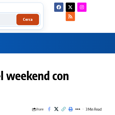
Cerca
el weekend con
3 Min Read
Share