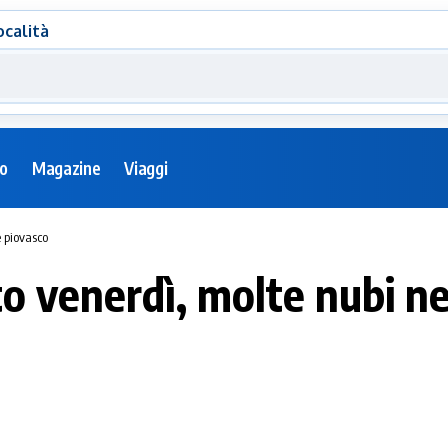
ocalità
eo
Magazine
Viaggi
 piovasco
o venerdì, molte nubi n