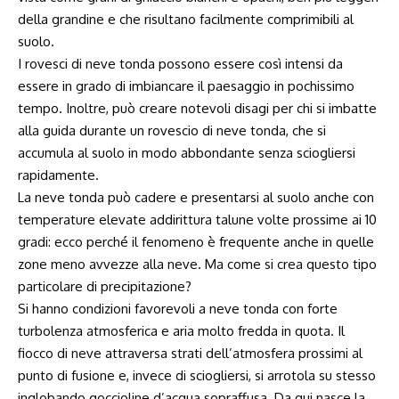
della grandine e che risultano facilmente comprimibili al
suolo.
I rovesci di neve tonda possono essere così intensi da
essere in grado di imbiancare il paesaggio in pochissimo
tempo. Inoltre, può creare notevoli disagi per chi si imbatte
alla guida durante un rovescio di neve tonda, che si
accumula al suolo in modo abbondante senza sciogliersi
rapidamente.
La neve tonda può cadere e presentarsi al suolo anche con
temperature elevate addirittura talune volte prossime ai 10
gradi: ecco perché il fenomeno è frequente anche in quelle
zone meno avvezze alla neve. Ma come si crea questo tipo
particolare di precipitazione?
Si hanno condizioni favorevoli a neve tonda con forte
turbolenza atmosferica e aria molto fredda in quota. Il
fiocco di neve attraversa strati dell’atmosfera prossimi al
punto di fusione e, invece di sciogliersi, si arrotola su stesso
inglobando goccioline d’acqua sopraffusa. Da qui nasce la