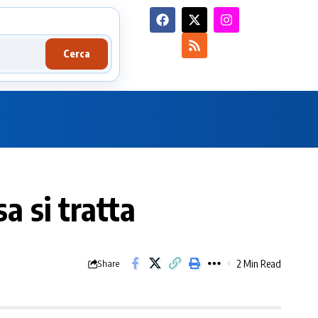
Cerca
a si tratta
2 Min Read
Share