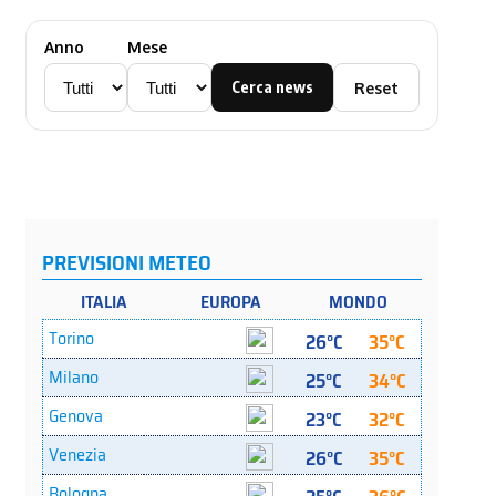
Anno
Mese
Cerca news
Reset