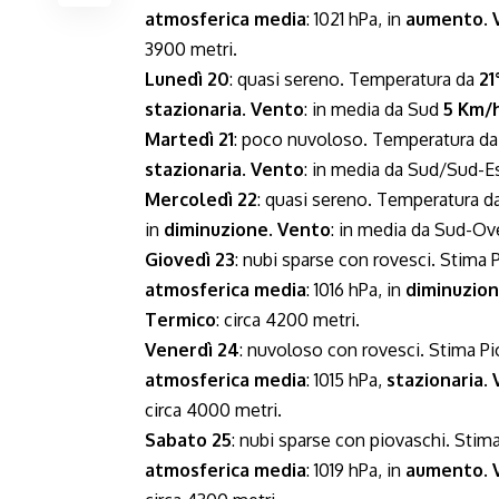
atmosferica media
: 1021 hPa, in
aumento
.
3900 metri.
Lunedì 20
: quasi sereno. Temperatura da
21
stazionaria
.
Vento
: in media da Sud
5 Km/
Martedì 21
: poco nuvoloso. Temperatura d
stazionaria
.
Vento
: in media da Sud/Sud-E
Mercoledì 22
: quasi sereno. Temperatura d
in
diminuzione
.
Vento
: in media da Sud-O
Giovedì 23
: nubi sparse con rovesci. Stima 
atmosferica media
: 1016 hPa, in
diminuzio
Termico
: circa 4200 metri.
Venerdì 24
: nuvoloso con rovesci. Stima P
atmosferica media
: 1015 hPa,
stazionaria
.
circa 4000 metri.
Sabato 25
: nubi sparse con piovaschi. Stim
atmosferica media
: 1019 hPa, in
aumento
.