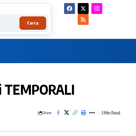
Cerca
 i TEMPORALI
3 Min Read
Share