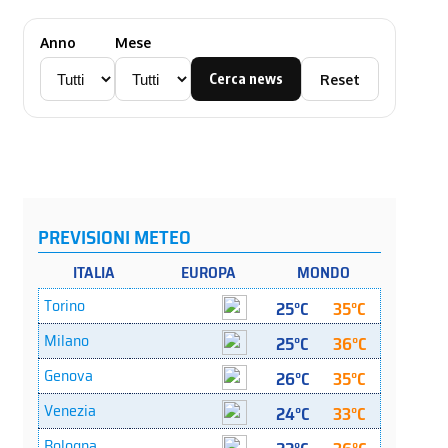
Anno
Mese
Cerca news
Reset