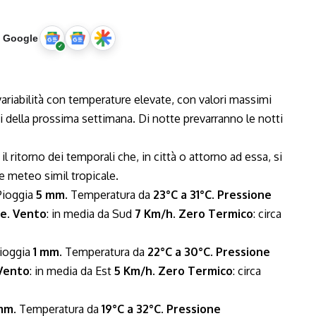
u Google
variabilità con temperature elevate, con valori massimi
rni della prossima settimana. Di notte prevarranno le notti
 il ritorno dei temporali che, in città o attorno ad essa, si
e meteo simil tropicale.
Pioggia
5 mm
. Temperatura da
23°C a 31°C
.
Pressione
ne
.
Vento
: in media da Sud
7 Km/h
.
Zero Termico
: circa
Pioggia
1 mm
. Temperatura da
22°C a 30°C
.
Pressione
Vento
: in media da Est
5 Km/h
.
Zero Termico
: circa
mm
. Temperatura da
19°C a 32°C
.
Pressione