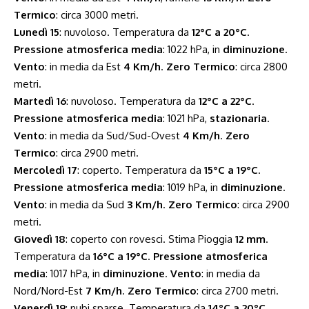
Termico
: circa 3000 metri.
Lunedì 15
: nuvoloso. Temperatura da
12°C a 20°C
.
Pressione atmosferica media
: 1022 hPa, in
diminuzione
.
Vento
: in media da Est
4 Km/h
.
Zero Termico
: circa 2800
metri.
Martedì 16
: nuvoloso. Temperatura da
12°C a 22°C
.
Pressione atmosferica media
: 1021 hPa,
stazionaria
.
Vento
: in media da Sud/Sud-Ovest
4 Km/h
.
Zero
Termico
: circa 2900 metri.
Mercoledì 17
: coperto. Temperatura da
15°C a 19°C
.
Pressione atmosferica media
: 1019 hPa, in
diminuzione
.
Vento
: in media da Sud
3 Km/h
.
Zero Termico
: circa 2900
metri.
Giovedì 18
: coperto con rovesci. Stima Pioggia
12 mm
.
Temperatura da
16°C a 19°C
.
Pressione atmosferica
media
: 1017 hPa, in
diminuzione
.
Vento
: in media da
Nord/Nord-Est
7 Km/h
.
Zero Termico
: circa 2700 metri.
Venerdì 19
: nubi sparse. Temperatura da
14°C a 20°C
.