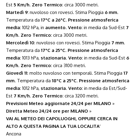
Est
5 Km/h
.
Zero Termico
: circa 3000 metri.
Martedì 9
: nuvoloso con rovesci. Stima Pioggia
6 mm
.
Temperatura da
17°C a 26°C
.
Pressione atmosferica
media
: 1012 hPa, in
aumento
.
Vento
: in media da Sud-Est
7
Km/h
.
Zero Termico
: circa 3000 metri.
Mercoledì 10
: nuvoloso con rovesci. Stima Pioggia
7 mm
.
Temperatura da
17°C a 25°C
.
Pressione atmosferica
media
: 1013 hPa,
stazionaria
.
Vento
: in media da Sud-Est
6
Km/h
.
Zero Termico
: circa 3100 metri.
Giovedì 11
: molto nuvoloso con temporali. Stima Pioggia
17
mm
. Temperatura da
18°C a 25°C
.
Pressione atmosferica
media
: 1012 hPa,
stazionaria
.
Vento
: in media da Est/Sud-
Est
7 Km/h
.
Zero Termico
: circa 3200 metri.
Previsioni Meteo aggiornate 24/24 per MILANO
»
Diretta Meteo 24/24 ore per MILANO
»
VAI AL METEO DEI CAPOLUOGHI, OPPURE CERCA IN
ALTO A QUESTA PAGINA LA TUA LOCALITA’
Ancona