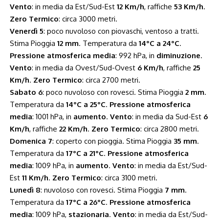
Vento
: in media da Est/Sud-Est
12 Km/h
, raffiche
53 Km/h
.
Zero Termico
: circa 3000 metri.
Venerdì 5
: poco nuvoloso con piovaschi, ventoso a tratti.
Stima Pioggia
12 mm
. Temperatura da
14°C a 24°C
.
Pressione atmosferica media
: 992 hPa, in
diminuzione
.
Vento
: in media da Ovest/Sud-Ovest
6 Km/h
, raffiche
25
Km/h
.
Zero Termico
: circa 2700 metri.
Sabato 6
: poco nuvoloso con rovesci. Stima Pioggia
2 mm
.
Temperatura da
14°C a 25°C
.
Pressione atmosferica
media
: 1001 hPa, in
aumento
.
Vento
: in media da Sud-Est
6
Km/h
, raffiche
22 Km/h
.
Zero Termico
: circa 2800 metri.
Domenica 7
: coperto con pioggia. Stima Pioggia
35 mm
.
Temperatura da
17°C a 21°C
.
Pressione atmosferica
media
: 1009 hPa, in
aumento
.
Vento
: in media da Est/Sud-
Est
11 Km/h
.
Zero Termico
: circa 3100 metri.
Lunedì 8
: nuvoloso con rovesci. Stima Pioggia
7 mm
.
Temperatura da
17°C a 26°C
.
Pressione atmosferica
media
: 1009 hPa,
stazionaria
.
Vento
: in media da Est/Sud-