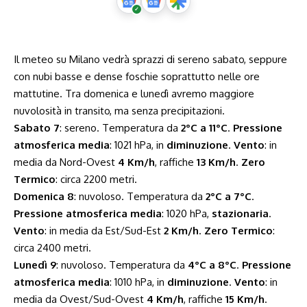
Il meteo su Milano vedrà sprazzi di sereno sabato, seppure
con nubi basse e dense foschie soprattutto nelle ore
mattutine. Tra domenica e lunedì avremo maggiore
nuvolosità in transito, ma senza precipitazioni.
Sabato 7
: sereno. Temperatura da
2°C a 11°C
.
Pressione
atmosferica media
: 1021 hPa, in
diminuzione
.
Vento
: in
media da Nord-Ovest
4 Km/h
, raffiche
13 Km/h
.
Zero
Termico
: circa 2200 metri.
Domenica 8
: nuvoloso. Temperatura da
2°C a 7°C
.
Pressione atmosferica media
: 1020 hPa,
stazionaria
.
Vento
: in media da Est/Sud-Est
2 Km/h
.
Zero Termico
:
circa 2400 metri.
Lunedì 9
: nuvoloso. Temperatura da
4°C a 8°C
.
Pressione
atmosferica media
: 1010 hPa, in
diminuzione
.
Vento
: in
media da Ovest/Sud-Ovest
4 Km/h
, raffiche
15 Km/h
.