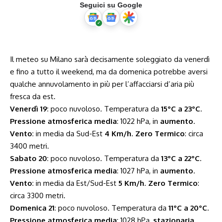
Seguici su Google
Il meteo su Milano sarà decisamente soleggiato da venerdì
e fino a tutto il weekend, ma da domenica potrebbe aversi
qualche annuvolamento in più per l’affacciarsi d’aria più
fresca da est.
Venerdì 19
: poco nuvoloso. Temperatura da
15°C a 23°C
.
Pressione atmosferica media
: 1022 hPa, in
aumento
.
Vento
: in media da Sud-Est
4 Km/h
.
Zero Termico
: circa
3400 metri.
Sabato 20
: poco nuvoloso. Temperatura da
13°C a 22°C
.
Pressione atmosferica media
: 1027 hPa, in
aumento
.
Vento
: in media da Est/Sud-Est
5 Km/h
.
Zero Termico
:
circa 3300 metri.
Domenica 21
: poco nuvoloso. Temperatura da
11°C a 20°C
.
Pressione atmosferica media
: 1028 hPa,
stazionaria
.