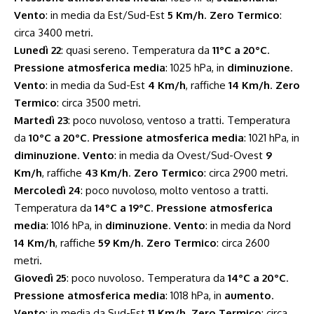
Vento
: in media da Est/Sud-Est
5 Km/h
.
Zero Termico
:
circa 3400 metri.
Lunedì 22
: quasi sereno. Temperatura da
11°C a 20°C
.
Pressione atmosferica media
: 1025 hPa, in
diminuzione
.
Vento
: in media da Sud-Est
4 Km/h
, raffiche
14 Km/h
.
Zero
Termico
: circa 3500 metri.
Martedì 23
: poco nuvoloso, ventoso a tratti. Temperatura
da
10°C a 20°C
.
Pressione atmosferica media
: 1021 hPa, in
diminuzione
.
Vento
: in media da Ovest/Sud-Ovest
9
Km/h
, raffiche
43 Km/h
.
Zero Termico
: circa 2900 metri.
Mercoledì 24
: poco nuvoloso, molto ventoso a tratti.
Temperatura da
14°C a 19°C
.
Pressione atmosferica
media
: 1016 hPa, in
diminuzione
.
Vento
: in media da Nord
14 Km/h
, raffiche
59 Km/h
.
Zero Termico
: circa 2600
metri.
Giovedì 25
: poco nuvoloso. Temperatura da
14°C a 20°C
.
Pressione atmosferica media
: 1018 hPa, in
aumento
.
Vento
: in media da Sud-Est
11 Km/h
.
Zero Termico
: circa