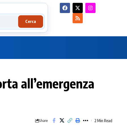
Cerca
orta all’emergenza
2 Min Read
Share