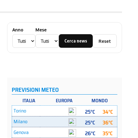
Anno
Mese
Cerca news
Reset