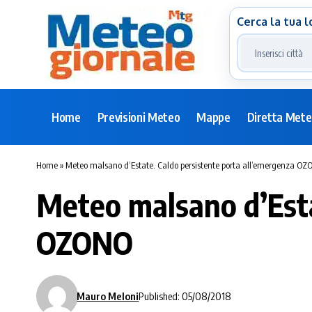
Cerca la tua l
Home
Previsioni Meteo
Mappe
Diretta Met
Home
»
Meteo malsano d’Estate. Caldo persistente porta all’emergenza O
Meteo malsano d’Esta
OZONO
Mauro Meloni
Published: 05/08/2018