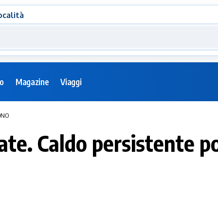
ocalità
eo
Magazine
Viaggi
ZONO
te. Caldo persistente p