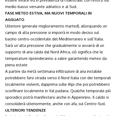
essere vivace ed in prevalenza di maestrale, con rinforzi sul
medio-basso versante adriatico e al Sud.
FASE METEO ESTIVA, MA NUOVI TEMPORALI IN
AGGUATO
Ulteriore generale miglioramento martedì, allorquando un
campo di alta pressione si imporrà in modo deciso sul
bacino centro-occidentale del Mediterraneo e sull’Italia.
Sarà un’alta pressione che gradualmente si avvarrà di un
supporto di aria calda dal Nord Africa, ciò significa che le
temperature riprenderanno a salire garantendo meteo da
piena estate
A partire da metà settimana infiltrazioni di aria instabile
potrebbero farsi strada verso il Nord Italia con dei temporali
localmente violenti, dapprima sulle Alpi che poi potrebbero
sconfinare localmente in Val padana. Qualche temporale più
sporadico potrà manifestarsi anche in Appennino. Il caldo si
consoliderà ulteriormente, anche con afa, sul Centro-Sud.
ULTERIORI TENDENZE