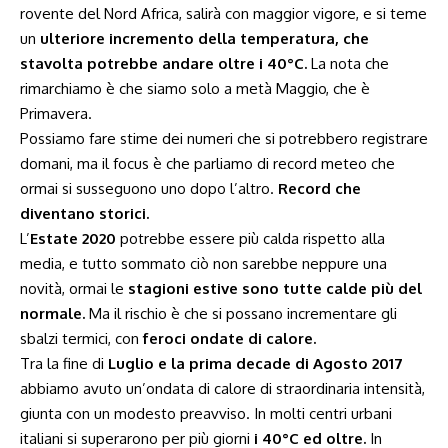
rovente del Nord Africa, salirà con maggior vigore, e si teme
un
ulteriore incremento della temperatura, che
stavolta potrebbe andare oltre i 40°C.
La nota che
rimarchiamo è che siamo solo a metà Maggio, che è
Primavera.
Possiamo fare stime dei numeri che si potrebbero registrare
domani, ma il focus è che parliamo di record meteo che
ormai si susseguono uno dopo l’altro.
Record che
diventano storici.
L’
Estate 2020
potrebbe essere più calda rispetto alla
media, e tutto sommato ciò non sarebbe neppure una
novità, ormai le
stagioni estive sono tutte calde più del
normale.
Ma il rischio è che si possano incrementare gli
sbalzi termici, con
feroci ondate di calore.
Tra la fine di
Luglio e la prima decade di Agosto 2017
abbiamo avuto un’ondata di calore di straordinaria intensità,
giunta con un modesto preavviso. In molti centri urbani
italiani si superarono per più giorni
i 40°C ed oltre.
In