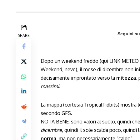
Seguici s
SHARE
Dopo un weekend freddo (qui LINK
METEO I
Weekend, neve
), il mese di dicembre non ini
decisamente improntato verso la
mitezza
,
massimi
.
La mappa (cortesia TropicalTidbits) mostra 
secondo GFS.
NOTA BENE: sono valori al suolo, quindi ch
dicembre
, quindi il sole scalda poco, quindi l
norma
, ma non necessariamente “caldo”.