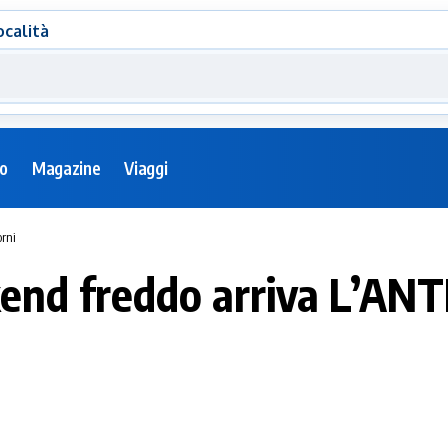
ocalità
eo
Magazine
Viaggi
rni
nd freddo arriva L’ANT