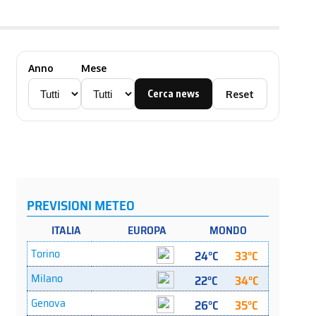
Anno
Mese
Cerca news
Reset