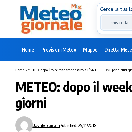
Cerca la tua l
Home
Previsioni Meteo
Mappe
Diretta Met
Home
»
METEO: dopo il weekend freddo arriva L’ANTICICLONE per alcuni gio
METEO: dopo il weeke
giorni
Davide Santini
Published: 29/11/2018