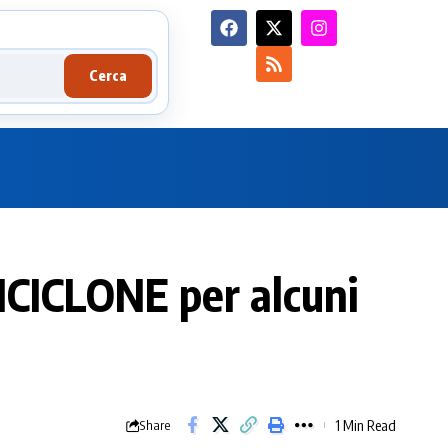
Cerca
ICICLONE per alcuni
1 Min Read
Share