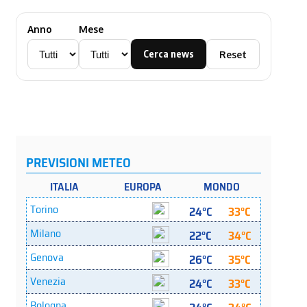
Anno
Mese
Cerca news
Reset