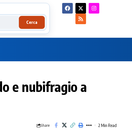
Cerca
do e nubifragio a
2 Min Read
Share