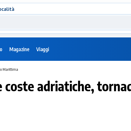
ocalità
eo
Magazine
Viaggi
no Marittima
 coste adriatiche, torna