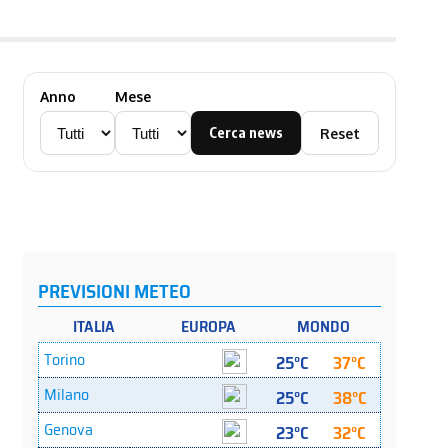
Anno
Mese
Cerca news
Reset