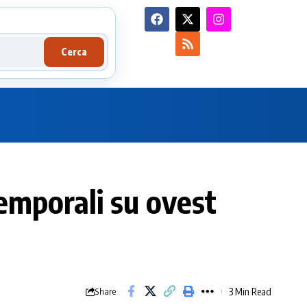
Cerca
temporali su ovest
3 Min Read
Share