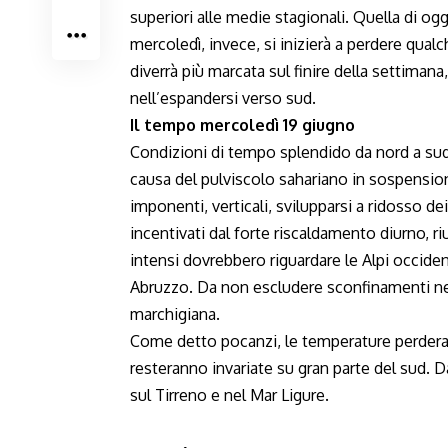
superiori alle medie stagionali. Quella di og
mercoledì, invece, si inizierà a perdere qual
diverrà più marcata sul finire della settima
nell’espandersi verso sud.
Il tempo mercoledì 19 giugno
Condizioni di tempo splendido da nord a sud.
causa del pulviscolo sahariano in sospensio
imponenti, verticali, svilupparsi a ridosso de
incentivati dal forte riscaldamento diurno, r
intensi dovrebbero riguardare le Alpi occident
Abruzzo. Da non escludere sconfinamenti nell
marchigiana.
Come detto pocanzi, le temperature perderan
resteranno invariate su gran parte del sud. D
sul Tirreno e nel Mar Ligure.