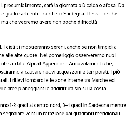
gi, presumibilmente, sarà la giornata più calda e afosa. Da
che grado sul centro nord e in Sardegna. Flessione che
na, ma che vedremo avere non poche difficoltà
 I cieli si mostreranno sereni, anche se non limpidi a
ne alle alte quote. Nel pomeriggio osserveremo nubi
i rilievi: dalle Alpi all’Appennino. Annuvolamenti che,
iusciranno a causare nuovi acquazzoni e temporali. I più
ali, i rilievi lombardi e le zone interne tra Marche ed
e aree pianeggianti e addirittura sin sulla costa
no 1-2 gradi al centro nord, 3-4 gradi in Sardegna mentre
a segnalare venti in rotazione dai quadranti meridionali