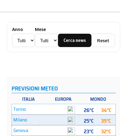
Anno
Mese
Cerca news
Reset