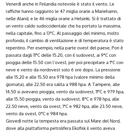
Venerdì anche in Finlandia notevole è stato il vento. Le
raffiche hanno raggiunto le 47 miglia orarie a Mariehamn,
nelle Aland, e le 46 miglia orarie a Helsinki. Si è trattato di
un vento caldo sudoccidentale che ha portato la massima,
nella capitale, fino a 13°C. Al passaggio del minimo, molto
profondo, il cambio di ventilazione e di temperatura è stato
repentino. Per esempio, nella parte ovest del paese, Pori è
passata dagli 11°C delle
15.20
, con il sudovest, ai 9°C con
pioggia delle
15.50
con l’ovest, per poi precipitare a 1°C con
neve e vento da nordovest solo 6 ore dopo. La pressione
alle
15.20
e alle
15.50
era 978 hpa (valore minimo della
giornata), alle
22.50
era salita a 988 hpa. A Tampere, alle
14.50
si avevano pioggia, vento da sudovest, 11°C e 979 hpa,
alle
15.50
pioggia, vento da sudovest, 8°C e 978 hpa, alle
22.50
neve, vento da ovest, 1°C e 982 hpa, alle
23.50
neve,
vento da ovest, 0°C e 984 hpa.
Giovedì notte la tempesta era passata sul Mare del Nord,
dove alla piattaforma petrolifera Ekofisk il vento aveva