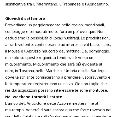
significative tra il Palermitano, il Trapanese e l’Agrigentino.
Giovedì 6 settembre
Prevediamo un peggioramento nelle regioni meridionali,
con piogge e temporali molto forti un po’ ovunque. Non
escludiamo la possibilità di locali nubifragi. Le precipitazioni,
a tratti violente, continueranno ad interessare il basso Lazio,
il Molise e l’Abruzzo nel corso del mattino. Dal pomeriggio,
ma solo su queste regioni, la tendenza è verso un
miglioramento. Miglioramento che sarà più evidente al
nord, in Toscana, nelle Marche, in Umbria e sulla Sardegna,
dove le schiarite cominceranno a prendere il sopravvento e
le temperature registreranno un rialzo. Ciò non toglie che
residui acquazzoni possano interessare le zone montuose.
Nel weekend tornerà l’estate
L’arrivo dell’Anticiclone delle Azzorre metterà fine al
maltempo. Venerdì ci sarà ancora qualche forte rovescio nel
sud della Calabria e sulla Sicilia ionica, mentre sui rilevi delle