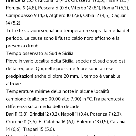
Firenze 12 (5,7), Ancona 10 (4,5), Grosseto 11 (5,5), Pisa 9 (2,7),
Perugia 9 (4,8), Pescara 6 (0,6), Viterbo 12 (8,1), Roma 11 (5,3),
Campobasso 9 (4,3), Alghero 10 (2,8), Olbia 12 (4,5), Cagliari
14 (5,2).
Tutte le stazioni segnalano temperature sopra la media del
periodo. Le cause sono il flusso caldo nord africano e la
presenza di nubi.
Tempo osservato al Sud e Sicilia
Piove in varie località della Sicilia, specie nel sud e sud est
della regione. Qui, nelle prossime 6 ore sono attese
precipitazioni anche di oltre 20 mm. Il tempo è variabile
altrove.
Temperature minime della notte in alcune località
campione (dalle ore
00.00
alle
7.00
) in °C. Fra parentesi a
differenza sulla media della decade:
Bari 11 (3,8), Brindisi 12 (3,2), Napoli 11 (3,4), Potenza 7 (2,3),
Crotone 11 (3,6), R. Calabria 16 (6,1), Palermo 13 (1,5), Catania
14 (6,6), Trapani 15 (5,6).