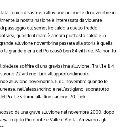
stata l’unica disastrosa alluvione nel mese di novembre in
cilmente la nostra nazione è interessata da violente
di passaggio dal semestre caldo a quello freddo.
ntrarsi, quando il mare è ancora piuttosto caldo e in
a grande alluvione novembrina passata alla storia è quella
ndo la grande piena del Po causò ben 84 vittime. Ma non fu
biellese soffrire di una gravissima alluvione. Tra l’1 e il 4
usarono 72 vittime.
Link all’approfondimento
.
rande alluvione novembrina. È il 5 novembre quando le
uneese, nell’alessandrino e nell’astigiano, soprattutto
 del Po. Le vittime alla fine saranno 70.
Link
è scosso da una grave alluvione nel novembre 2000, dopo
eva colpito Piemonte e Valle d’Aosta. Arriviamo agli