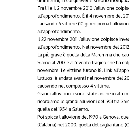
ultimi anni, in cui gli eventi si sono moltiplica
Tra l’1 e il 2 novembre 2010 l’alluvione colp
all’approfondimento
. È il 4 novembre del 20
causando 6 vittime (10 giorni prima l’alluvio
all’approfondimento
.
Il 22 novembre 2011 l’alluvione colpisce inv
all’approfondimento
. Nel novembre del 2012 
La più grave è quella della Maremma che cau
Siamo al 2013 e all’evento tragico che ha colp
novembre. Le vittime furono 18.
Link all’ap
luttuosi è andata avanti nel novembre del 20
causando nel complesso 4 vittime.
Grandi alluvioni ci sono state anche in altri
ricordiamo le grandi alluvioni del 1951 tra Sar
quella del 1954 a Salerno.
Poi spicca l’alluvione del 1970 a Genova, qu
(Calabria) nel 2000, quella del cagliaritano 