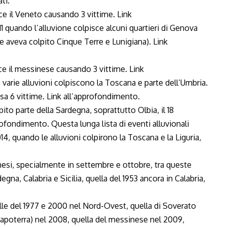
ti.
isce il Veneto causando 3 vittime.
Link
11 quando l’alluvione colpisce alcuni quartieri di Genova
ne aveva colpito Cinque Terre e Lunigiana).
Link
ece il messinese causando 3 vittime.
Link
varie alluvioni colpiscono la Toscana e parte dell’Umbria.
sa 6 vittime.
Link all’approfondimento
.
ito parte della Sardegna, soprattutto Olbia, il 18
profondimento
. Questa lunga lista di eventi alluvionali
14, quando le alluvioni colpirono la
Toscana
e la
Liguria
,
 mesi, specialmente in settembre e ottobre, tra queste
degna, Calabria e Sicilia, quella del 1953 ancora in Calabria,
elle del 1977 e 2000 nel Nord-Ovest, quella di Soverato
(Capoterra) nel 2008, quella del messinese nel 2009,