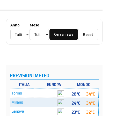
Anno
Mese
Cerca news
Reset