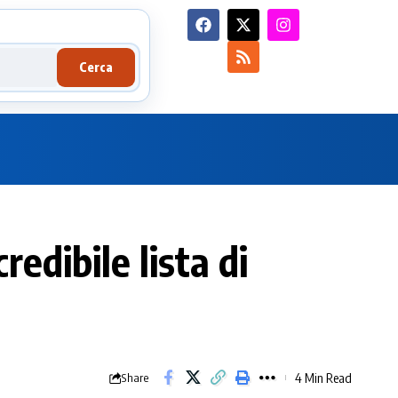
Cerca
redibile lista di
4 Min Read
Share