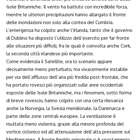
Isole Britanniche. Il vento ha battuto con incredibile forza,
mentre le ulteriori precipitazioni hanno allargato il fronte
delle inondazioni non solo alla contea del Cumbria.
L’emergenza ha colpito anche l’Irlanda, tanto che il governo
di Dublino ha disposto l’utilizzo dell’esercito per far fronte
alle situazioni più difficili, fra le quali è coinvolta anche Cork,
la seconda città irlandese più importante.
Come evidenzia il Satellite, ora lo scenario appare
decisamente meno perturbato, ma vivacemente instabile
per via dell’afflusso dell’aria più fredda post-frontale, che
ha portato rovesci più organizzati sulle aree occidentali
esposte delle Isole Britanniche, ma i fenomeni, sotto forma
di breve rovescio, hanno colpito con una certa rilevanza
anche la Norvegia, la Svezia meridionale, la Danimarca e
parte delle zone centrali europee. La ventilazione è
risultata meno violenta, grazie alla minore profonda del
vortice ciclonico ed all’attenuazione dell’alta pressione sul
Mediterraneo. Il fronte freddo principale si è spostamento