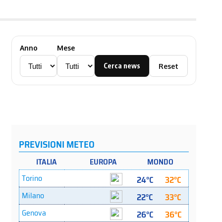
Anno
Mese
Cerca news
Reset