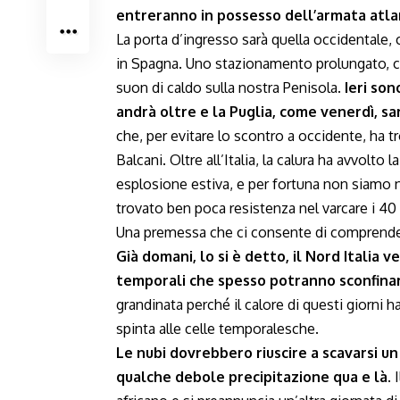
entreranno in possesso dell’armata atla
La porta d’ingresso sarà quella occidentale, 
in Spagna. Uno stazionamento prolungato, che
suon di caldo sulla nostra Penisola.
Ieri son
andrà oltre e la Puglia, come venerdì, sar
che, per evitare lo scontro a occidente, ha t
Balcani. Oltre all’Italia, la calura ha avvolt
esplosione estiva, e per fortuna non siamo n
trovato ben poca resistenza nel varcare i 40 
Una premessa che ci consente di comprendere
Già domani, lo si è detto, il Nord Italia v
temporali che spesso potranno sconfinar
grandinata perché il calore di questi giorni 
spinta alle celle temporalesche.
Le nubi dovrebbero riuscire a scavarsi un
qualche debole precipitazione qua e là.
I