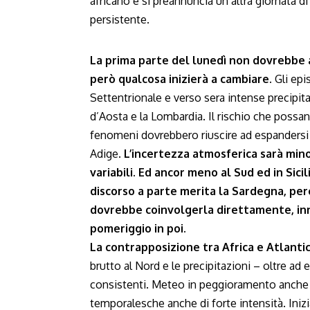
africano e si preannuncia un’altra giornata di 
persistente.
La prima parte del lunedì non dovrebbe 
però qualcosa inizierà a cambiare.
Gli epi
Settentrionale e verso sera intense precipita
d’Aosta e la Lombardia. Il rischio che possan
fenomeni dovrebbero riuscire ad espandersi 
Adige.
L’incertezza atmosferica sarà mino
variabili. Ed ancor meno al Sud ed in Sici
discorso a parte merita la Sardegna, pe
dovrebbe coinvolgerla direttamente, inn
pomeriggio in poi.
La contrapposizione tra Africa e Atlanti
brutto al Nord e le precipitazioni – oltre ad 
consistenti. Meteo in peggioramento anche a
temporalesche anche di forte intensità. Inizi