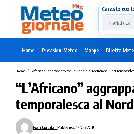
Cerca la tua l
Home
Previsioni Meteo
Mappe
Diretta Met
Home
»
“L’Africano” aggrappato con le unghie al Meridione. Crisi temporale
“L’Africano” aggrappa
temporalesca al Nord
Ivan Gaddari
Published: 12/06/2010