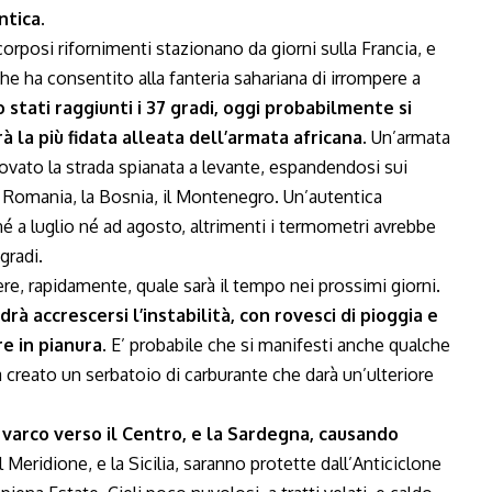
ntica.
corposi rifornimenti stazionano da giorni sulla Francia, e
 ha consentito alla fanteria sahariana di irrompere a
o stati raggiunti i 37 gradi, oggi probabilmente si
à la più fidata alleata dell’armata africana.
Un’armata
rovato la strada spianata a levante, espandendosi sui
o la Romania, la Bosnia, il Montenegro. Un’autentica
é a luglio né ad agosto, altrimenti i termometri avrebbe
gradi.
, rapidamente, quale sarà il tempo nei prossimi giorni.
edrà accrescersi l’instabilità, con rovesci di pioggia e
e in pianura.
E’ probabile che si manifesti anche qualche
ha creato un serbatoio di carburante che darà un’ulteriore
 varco verso il Centro, e la Sardegna, causando
l Meridione, e la Sicilia, saranno protette dall’Anticiclone