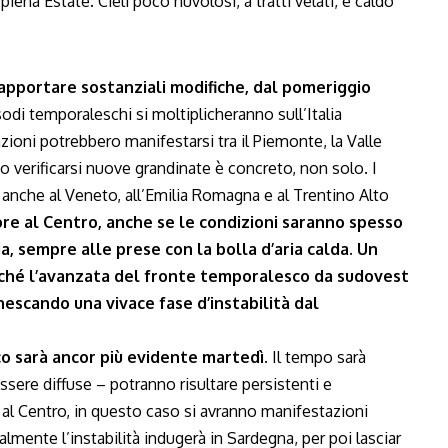
piena Estate. Cieli poco nuvolosi, a tratti velati, e caldo
apportare sostanziali modifiche, dal pomeriggio
sodi temporaleschi si moltiplicheranno sull’Italia
zioni potrebbero manifestarsi tra il Piemonte, la Valle
o verificarsi nuove grandinate è concreto, non solo. I
anche al Veneto, all’Emilia Romagna e al Trentino Alto
re al Centro, anche se le condizioni saranno spesso
lia, sempre alle prese con la bolla d’aria calda. Un
rché l’avanzata del fronte temporalesco da sudovest
escando una vivace fase d’instabilità dal
co sarà ancor più evidente martedì.
Il tempo sarà
essere diffuse – potranno risultare persistenti e
l Centro, in questo caso si avranno manifestazioni
almente l’instabilità indugerà in Sardegna, per poi lasciar