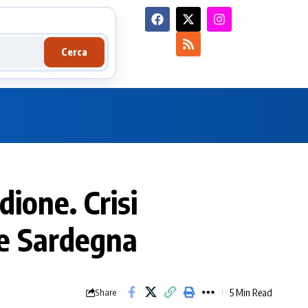
Cerca
ione. Crisi
 e Sardegna
5 Min Read
Share