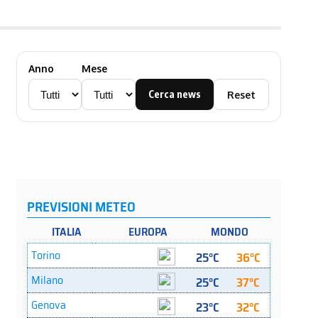
Anno
Mese
Cerca news
Reset