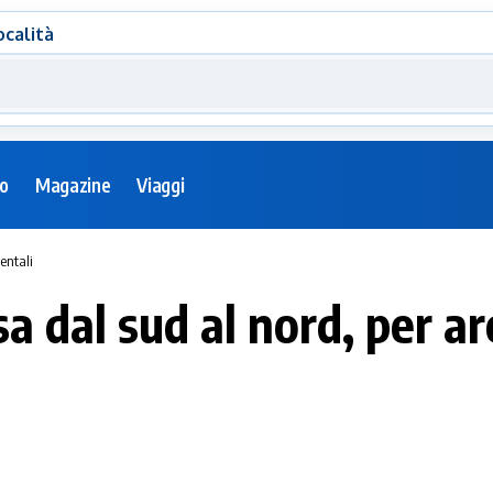
ocalità
eo
Magazine
Viaggi
ientali
sa dal sud al nord, per ar