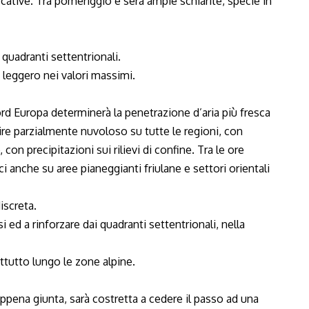
icative. Tra pomeriggio e sera ampie schiarite, specie in
 quadranti settentrionali.
 leggero nei valori massimi.
rd Europa determinerà la penetrazione d’aria più fresca
nire parzialmente nuvoloso su tutte le regioni, con
con precipitazioni sui rilievi di confine. Tra le ore
i anche su aree pianeggianti friulane e settori orientali
iscreta.
i ed a rinforzare dai quadranti settentrionali, nella
ttutto lungo le zone alpine.
ppena giunta, sarà costretta a cedere il passo ad una