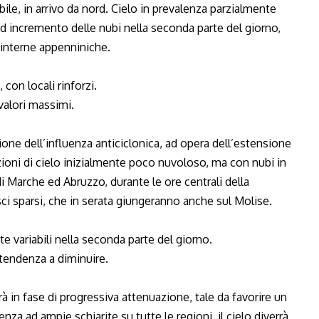
bile, in arrivo da nord. Cielo in prevalenza parzialmente
d incremento delle nubi nella seconda parte del giorno,
 interne appenniniche.
con locali rinforzi.
 valori massimi.
ione dell’influenza anticiclonica, ad opera dell’estensione
zioni di cielo inizialmente poco nuvoloso, ma con nubi in
di Marche ed Abruzzo, durante le ore centrali della
ci sparsi, che in serata giungeranno anche sul Molise.
e variabili nella seconda parte del giorno.
 tendenza a diminuire.
à in fase di progressiva attenuazione, tale da favorire un
 ad ampie schiarite su tutte le regioni, il cielo diverrà