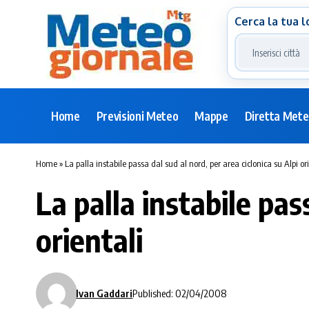
Cerca la tua l
Home
Previsioni Meteo
Mappe
Diretta Met
Home
»
La palla instabile passa dal sud al nord, per area ciclonica su Alpi or
La palla instabile pas
orientali
Ivan Gaddari
Published: 02/04/2008