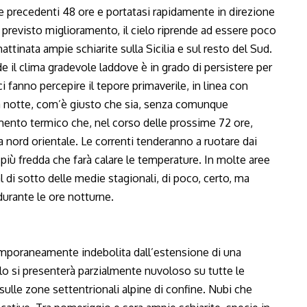
e precedenti 48 ore e portatasi rapidamente in direzione
l previsto miglioramento, il cielo riprende ad essere poco
ttinata ampie schiarite sulla Sicilia e sul resto del Sud.
de il clima gradevole laddove è in grado di persistere per
ci fanno percepire il tepore primaverile, in linea con
a notte, com’è giusto che sia, senza comunque
mento termico che, nel corso delle prossime 72 ore,
ca nord orientale. Le correnti tenderanno a ruotare dai
 più fredda che farà calare le temperature. In molte aree
al di sotto delle medie stagionali, di poco, certo, ma
urante le ore notturne.
temporaneamente indebolita dall’estensione di una
ielo si presenterà parzialmente nuvoloso su tutte le
ulle zone settentrionali alpine di confine. Nubi che