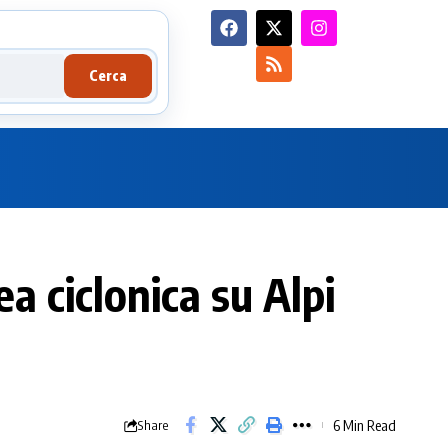
Cerca
ea ciclonica su Alpi
6 Min Read
Share