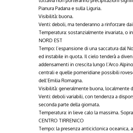
tuttavia non porteranno precipitazioni signif
Pianura Padana e sulla Liguria.
Visibilità: buona.
Venti: deboli, ma tenderanno a rinforzare dai
Temperatura: sostanzialmente invariata, o in
NORD EST
Tempo: l’espansione di una saccatura dal No
ed instabile in quota. Il cielo tenderà a dive
addensamenti in crescita lungo l’Arco Alpino, 
centrali e quelle pomeridiane possibili rovesc
dell’Emilia Romagna.
Visibilità: generalmente buona, localmente d
Venti: deboli variabili, con tendenza a dispors
seconda parte della giornata.
Temperatura: in lieve calo la massima. Sopra
CENTRO TIRRENICO
Tempo: la presenza anticiclonica oceanica, a