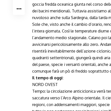
goccia fredda oceanica giunta nel corso dell
dei bacini meridionali. Tuttavia assistiamo a
nuvoloso anche sulla Sardegna, dalla tarda ma
Sole che, visto anche il cambio d’orario, ren
l’intera giornata. Così le temperature diurne 
l’andamento medio stagionale. Calano poi l
avvicinarsi pericolosamente allo zero. Anda
risentirà inevitabilmente dell’azione cicloni
quadranti settentrionali, giungerà quindi aria
del paese, specie i versanti orientali, anche 
comunque farà un pò di freddo soprattutto d
Il tempo di oggi:
NORD OVEST
Tempo: la circolazione anticiclonica verrà 
saccatura verso l’Arco Alpino orientale. Il c
regioni, con addensamenti maggiori, specie s