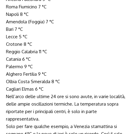
Roma Fiumicino 7 °C
Napoli 8 °C
Amendola (Foggia) 7 °C
Bari 7 °C
Lecce 5 °C
Crotone 8 °C
Reggio Calabria 11 °C
Catania 6 °C
Palermo 9 °C
Alghero Fertilia 9 °C
Olbia Costa Smeralda 8 °C
Cagliari Elmas 6 °C
Nell’arco delle ultime 24 ore si sono avute, in varie località,
delle ampie oscillazioni termiche. La temperatura sopra
riportate per i principali centri, è solo in parte
rappresentativa.
Solo per fare qualche esempio, a Venezia stamattina si
segnano 6°C e la neve di ieri è solo un ricordo. Così il calo