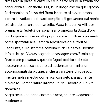
diressero in parte al castello ed in parte verso la strada che
conduceva a Vignanello. Qui, in un luogo che da quel giorno
fu denominato Fosso del Buon Incontro, si avventarono
contro il traditore ed i suoi complici e li gettarono dal merlo
più alto della torre del castello. Papa Innocenzo VIII, per
premiare la fedeltà dei sorianesi, promulgò la Bolla d’oro,
con la quale concesse alla popolazione i frutti ed i proventi
prima spettanti alla Camera Apostolica ed autorizzò
l’aggiunta, sullo stemma comunale, della parola Fidelitas.
Info su
https://www.sagradellecastagne.com/Storia.asp.
Brutto tempo sabato, quando fugaci occhiate di sole
lasceranno spesso il posto ad addensamenti intensi
accompagnati da piogge, anche a carattere di rovescio,
mentre andrà meglio domenica, con cielo parzialmente
nuvoloso. Temperature intorno 11°-21°C sabato e 10°-22°C
domenica.
Sagra della Castagna anche a Zocca, nel pre-Appennino
modenese