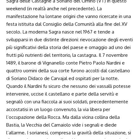
Sagra delle Castagne a Soriano del Cimino (VT) in questo
weekend (in realtà anche nel precedente). La
manifestazione ha lontane origini che vanno ricercate in una
festa istituita dal Consiglio della Comunità alla fine del XV
secolo. La moderna Sagra nasce nel 1967 e tende a
svilupparsi in due distinte direzioni: rievocazione degli eventi
più significativi della storia del paese e omaggio ad uno dei
frutti più nutrienti del territorio, la castagna. Il 7 novembre
1489, il barone di Vignanello conte Pietro Paolo Nardini e
quattro uomini della sua corte furono accolti dal castellano
di Soriano Didaco de Carvajal ed ospitati per la notte.
Quando il Nardini fu sicuro che nessuno dei vassalli potesse
intervenire, uccise il castellano e parte della servitù e
segnalò con una fiaccola ai suoi soldati, precedentemente
accostatisi in un luogo convenuto, la via libera per
l’occupazione della Rocca. Ma dalla vicina collina della
Bastia, la Vecchia del Carnaiolo vide i segnali e diede
l’allarme. I sorianesi, compresa la gravità della situazione, si