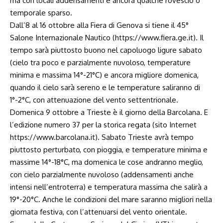
ma con locali addensamenti e ancora qualche rovescio o
temporale sparso.
Dall’8 al 16 ottobre alla Fiera di Genova si tiene il 45°
Salone Internazionale Nautico (https://www.fiera.ge.it). Il
tempo sarà piuttosto buono nel capoluogo ligure sabato
(cielo tra poco e parzialmente nuvoloso, temperature
minima e massima 14°-21°C) e ancora migliore domenica,
quando il cielo sarà sereno e le temperature saliranno di
1°-2°C, con attenuazione del vento settentrionale.
Domenica 9 ottobre a Trieste è il giorno della Barcolana. E
l’edizione numero 37 per la storica regata (sito Internet
https://www.barcolana.it
). Sabato Trieste avrà tempo
piuttosto perturbato, con pioggia, e temperature minima e
massime 14°-18°C, ma domenica le cose andranno meglio,
con cielo parzialmente nuvoloso (addensamenti anche
intensi nell’entroterra) e temperatura massima che salirà a
19°-20°C. Anche le condizioni del mare saranno migliori nella
giornata festiva, con l’attenuarsi del vento orientale.