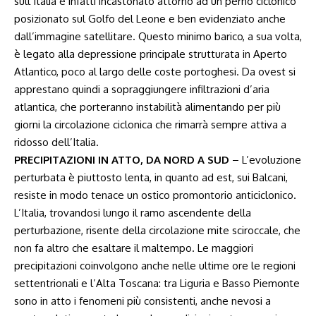
sull’Italia è infatti incastonato attorno ad un perno ciclonico
posizionato sul Golfo del Leone e ben evidenziato anche
dall’immagine satellitare. Questo minimo barico, a sua volta,
è legato alla depressione principale strutturata in Aperto
Atlantico, poco al largo delle coste portoghesi. Da ovest si
apprestano quindi a sopraggiungere infiltrazioni d’aria
atlantica, che porteranno instabilità alimentando per più
giorni la circolazione ciclonica che rimarrà sempre attiva a
ridosso dell’Italia.
PRECIPITAZIONI IN ATTO, DA NORD A SUD
– L’evoluzione
perturbata è piuttosto lenta, in quanto ad est, sui Balcani,
resiste in modo tenace un ostico promontorio anticiclonico.
L’Italia, trovandosi lungo il ramo ascendente della
perturbazione, risente della circolazione mite sciroccale, che
non fa altro che esaltare il maltempo. Le maggiori
precipitazioni coinvolgono anche nelle ultime ore le regioni
settentrionali e l’Alta Toscana: tra Liguria e Basso Piemonte
sono in atto i fenomeni più consistenti, anche nevosi a