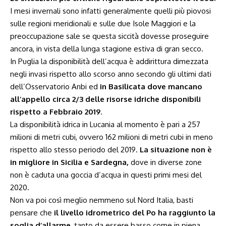
I mesi invernali sono infatti generalmente quelli più piovosi
sulle regioni meridionali e sulle due Isole Maggiori e la
preoccupazione sale se questa siccità dovesse proseguire
ancora, in vista della lunga stagione estiva di gran secco.
In Puglia la disponibilità dell’acqua è addirittura dimezzata
negli invasi rispetto allo scorso anno secondo gli ultimi dati
dell’Osservatorio Anbi ed
in Basilicata dove mancano
all’appello circa 2/3 delle risorse idriche disponibili
rispetto a Febbraio 2019
.
La disponibilità idrica in Lucania al momento è pari a 257
milioni di metri cubi, ovvero 162 milioni di metri cubi in meno
rispetto allo stesso periodo del 2019.
La situazione non è
in migliore in Sicilia e Sardegna,
dove in diverse zone
non è caduta una goccia d’acqua in questi primi mesi del
2020.
Non va poi così meglio nemmeno sul Nord Italia, basti
pensare che
il livello idrometrico del Po ha raggiunto la
soglia d’allarme
, tanto da essere basso come in piena