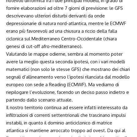
notevoli difformità fra i due principali modelli, in grado di
fornire elaborazioni ad oltre 7 giorni di previsione: le GFS
descrivevano ulteriori disturbi derivanti da onde
depressionarie di natura nord-atlantica, mentre le ECMWF
erano più favorevoli ad una chiusura a riccio della falla
ciclonica sul Mediterraneo Centro-Occidentale (chiara
genesi di cut-off afro-mediterraneo).
Valutando le mappe odierne, sembra al momento poter
avere la meglio questa seconda ipotesi, con i vari modelli
matematici (non solo le stesse GFS) che mostrano dei chiari
segnali d’allineamento verso l’ipotesi rilanciata dal modello
europeo con sede a Reading (ECMWF). Ma vediamo di
riepilogare l’evoluzione, facendo un deciso passo indietro e
partendo dallo scenario attuale.
Il nostro territorio continua ad essere infatti interessato da
infiltrazioni di correnti settentrionali che trascinano impulsi
instabili, in quanto il dominio anticiclonico di matrice
atlantica si mantiene arroccato troppo ad ovest. Da qui al