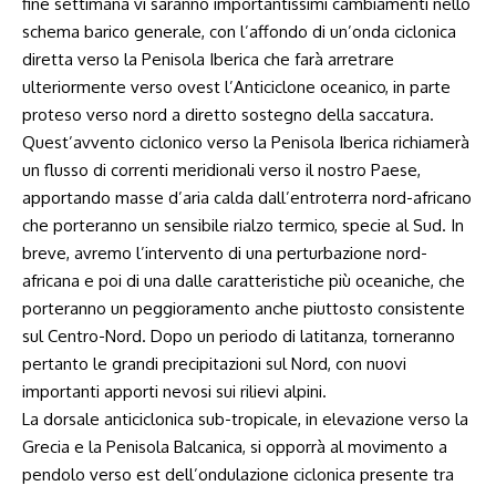
fine settimana vi saranno importantissimi cambiamenti nello
schema barico generale, con l’affondo di un’onda ciclonica
diretta verso la Penisola Iberica che farà arretrare
ulteriormente verso ovest l’Anticiclone oceanico, in parte
proteso verso nord a diretto sostegno della saccatura.
Quest’avvento ciclonico verso la Penisola Iberica richiamerà
un flusso di correnti meridionali verso il nostro Paese,
apportando masse d’aria calda dall’entroterra nord-africano
che porteranno un sensibile rialzo termico, specie al Sud. In
breve, avremo l’intervento di una perturbazione nord-
africana e poi di una dalle caratteristiche più oceaniche, che
porteranno un peggioramento anche piuttosto consistente
sul Centro-Nord. Dopo un periodo di latitanza, torneranno
pertanto le grandi precipitazioni sul Nord, con nuovi
importanti apporti nevosi sui rilievi alpini.
La dorsale anticiclonica sub-tropicale, in elevazione verso la
Grecia e la Penisola Balcanica, si opporrà al movimento a
pendolo verso est dell’ondulazione ciclonica presente tra