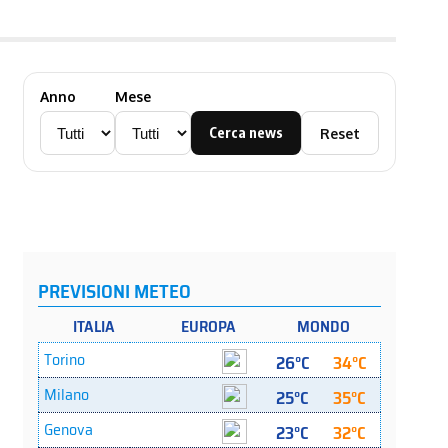
Anno
Mese
Cerca news
Reset