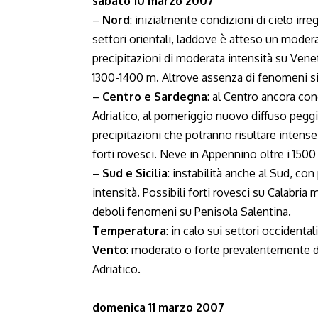
sabato 10 marzo 2007
–
Nord
: inizialmente condizioni di cielo irr
settori orientali, laddove è atteso un moder
precipitazioni di moderata intensità su Veneto
1300-1400 m. Altrove assenza di fenomeni sig
–
Centro e Sardegna
: al Centro ancora con
Adriatico, al pomeriggio nuovo diffuso pegg
precipitazioni che potranno risultare intense
forti rovesci. Neve in Appennino oltre i 1500
–
Sud e Sicilia
: instabilità anche al Sud, co
intensità. Possibili forti rovesci su Calabria
deboli fenomeni su Penisola Salentina.
Temperatura
: in calo sui settori occidental
Vento
: moderato o forte prevalentemente 
Adriatico.
domenica 11 marzo 2007