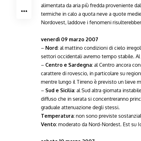
alimentata da aria più fredda proveniente d
termiche in calo a quota neve a quote medie
Nordovest, laddove i fenomeni risulterebbero
venerdì 09 marzo 2007
–
Nord
: al mattino condizioni di cielo irre
settori occidentali avremo tempo stabile. A
–
Centro e Sardegna
: al Centro ancora cond
carattere di rovescio, in particolare su regi
mentre lungo il Tirreno è previsto un lieve 
–
Sud e Sicilia
: al Sud altra giornata instabi
diffuso che in serata si concentreranno princ
graduale attenuazione degli stessi.
Temperatura
: non sono previste sostanziali
Vento
: moderato da Nord-Nordest. Est su Ion