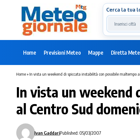
Cerca la tua l
Home
Previsioni Meteo
Mappe
Diretta Met
Home
»
In vista un weekend di spiccata instabilità con possibile maltempo
In vista un weekend d
al Centro Sud domeni
Ivan Gaddari
Published: 05/03/2007