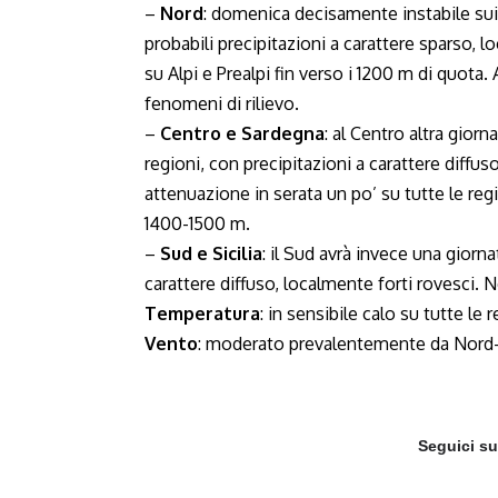
–
Nord
: domenica decisamente instabile sui 
probabili precipitazioni a carattere sparso, 
su Alpi e Prealpi fin verso i 1200 m di quot
fenomeni di rilievo.
–
Centro e Sardegna
: al Centro altra gior
regioni, con precipitazioni a carattere diffus
attenuazione in serata un po’ su tutte le regi
1400-1500 m.
–
Sud e Sicilia
: il Sud avrà invece una giorn
carattere diffuso, localmente forti rovesci.
Temperatura
: in sensibile calo su tutte le r
Vento
: moderato prevalentemente da Nord
Seguici s