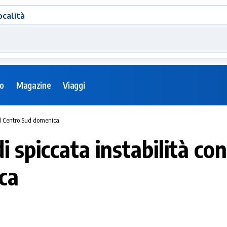
ocalità
eo
Magazine
Viaggi
 al Centro Sud domenica
i spiccata instabilità c
ca