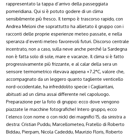
rappresentato la tappa d’arrivo della passeggiata
pomeridiana. Qui si è potuto godere di un clima
sensibilmente più fresco. Il tempo è trascorso rapido, con
Andrea Meloni che soprattutto ha allietato il gruppo con i
racconti delle proprie esperienze meteo passate, e nella
speranza d’eventi meteo favorevoli futuri. Discorso centrale
incentrato, non a caso, sulla neve anche perché la Sardegna
non è fatta solo di sole, mare e vacanze. Il clima si è fatto
progressivamente più frizzante, e al calar della sera un
sensore termometrico rilevava appena +7.2°C, valore che,
accompagnato da un leggero quanto tagliente venticello
nord-occidentale, ha infreddolito specie i Cagliaritani,
abituati ad un clima assai differente nel capoluogo.
Preparazione per la foto di gruppo: ecco dove vengono
piazzate le macchine fotografiche! Intero gruppo, ecco
l’elenco (con nome o con nick) dei magnifici 15, da sinistra a
destra: Cristian Puddu, Marcellometeo, Fratello di Roberto
Biddau, Pierpam, Nicola Cadeddu, Maurizio Floris, Roberto