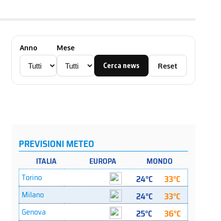
Anno
Mese
Cerca news
Reset