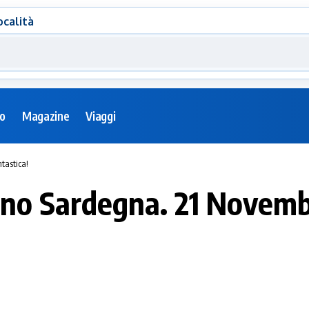
ocalità
eo
Magazine
Viaggi
tastica!
uno Sardegna. 21 Novemb