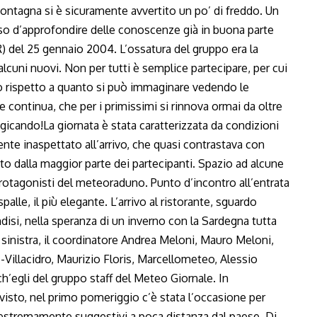
ontagna si è sicuramente avvertito un po’ di freddo. Un
so d’approfondire delle conoscenze già in buona parte
) del 25 gennaio 2004. L’ossatura del gruppo era la
lcuni nuovi. Non per tutti è semplice partecipare, per cui
o rispetto a quanto si può immaginare vedendo le
 continua, che per i primissimi si rinnova ormai da oltre
gicando!La giornata è stata caratterizzata da condizioni
nte inaspettato all’arrivo, che quasi contrastava con
o dalla maggior parte dei partecipanti. Spazio ad alcune
 protagonisti del meteoraduno. Punto d’incontro all’entrata
lle, il più elegante. L’arrivo al ristorante, sguardo
disi, nella speranza di un inverno con la Sardegna tutta
a sinistra, il coordinatore Andrea Meloni, Mauro Meloni,
-Villacidro, Maurizio Floris, Marcellometeo, Alessio
h’egli del gruppo staff del Meteo Giornale. In
visto, nel primo pomeriggio c’è stata l’occasione per
estremamente suggestivi a poca distanza dal paese. Di