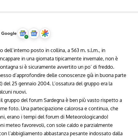
u Google
o dell’interno posto in collina, a 563 m.
s.l.m
., in
’incappare in una giornata tipicamente invernale, non è
ontagna si è sicuramente avvertito un po’ di freddo.
messo d’approfondire delle conoscenze già in buona parte
) del 25 gennaio 2004. L’ossatura del gruppo era la
alcuni nuovi.
i il gruppo del forum Sardegna è ben più vasto rispetto a
me foto. Una partecipazione calorosa e continua, che
anni, erano i tempi del forum di Meteorologicando!
ioni meteo favorevoli, con sole caldo e parzialmente
a con l’abbigliamento abbastanza pesante indossato dalla