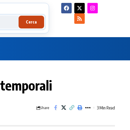
Cerca
 temporali
3 Min Read
Share