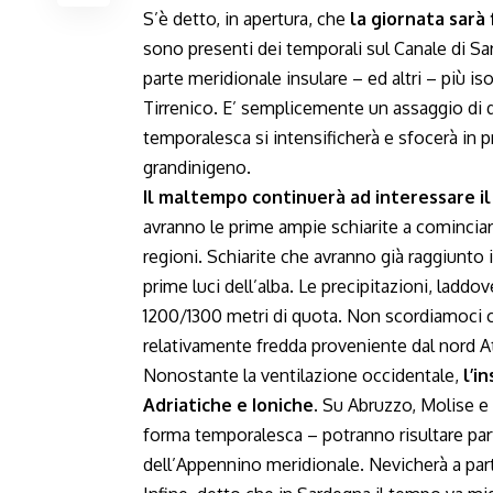
S’è detto, in apertura, che
la giornata sarà
sono presenti dei temporali sul Canale di Sa
parte meridionale insulare – ed altri – più i
Tirrenico. E’ semplicemente un assaggio di q
temporalesca si intensificherà e sfocerà in 
grandinigeno.
Il maltempo continuerà ad interessare il
avranno le prime ampie schiarite a cominciar
regioni. Schiarite che avranno già raggiunto 
prime luci dell’alba. Le precipitazioni, ladd
1200/1300 metri di quota. Non scordiamoci ch
relativamente fredda proveniente dal nord At
Nonostante la ventilazione occidentale,
l’i
Adriatiche e Ioniche.
Su Abruzzo, Molise e 
forma temporalesca – potranno risultare par
dell’Appennino meridionale. Nevicherà a parti