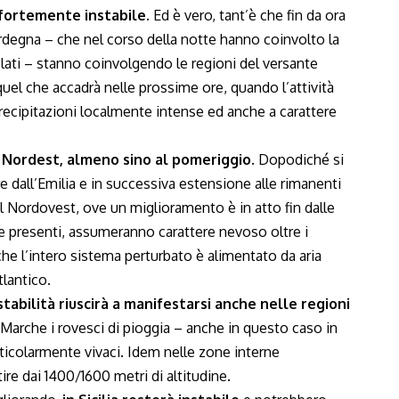
 fortemente instabile.
Ed è vero, tant’è che fin da ora
rdegna – che nel corso della notte hanno coinvolto la
solati – stanno coinvolgendo le regioni del versante
uel che accadrà nelle prossime ore, quando l’attività
precipitazioni localmente intense ed anche a carattere
 Nordest, almeno sino al pomeriggio.
Dopodiché si
e dall’Emilia e in successiva estensione alle rimanenti
il Nordovest, ove un miglioramento è in atto fin dalle
ove presenti, assumeranno carattere nevoso oltre i
e l’intero sistema perturbato è alimentato da aria
lantico.
nstabilità riuscirà a manifestarsi anche nelle regioni
Marche i rovesci di pioggia – anche in questo caso in
ticolarmente vivaci. Idem nelle zone interne
re dai 1400/1600 metri di altitudine.