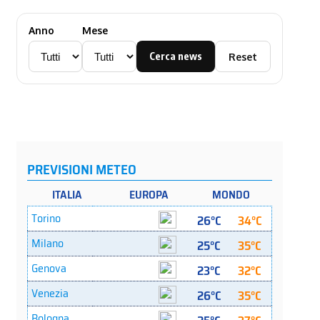
Anno
Mese
Cerca news
Reset