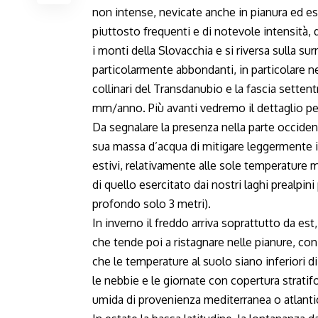
non intense, nevicate anche in pianura ed e
piuttosto frequenti e di notevole intensità, q
i monti della Slovacchia e si riversa sulla s
particolarmente abbondanti, in particolare n
collinari del Transdanubio e la fascia sette
mm/anno. Più avanti vedremo il dettaglio per
Da segnalare la presenza nella parte occide
sua massa d’acqua di mitigare leggermente i 
estivi, relativamente alle sole temperature 
di quello esercitato dai nostri laghi prealpin
profondo solo 3 metri).
In inverno il freddo arriva soprattutto da est,
che tende poi a ristagnare nelle pianure, con
che le temperature al suolo siano inferiori d
le nebbie e le giornate con copertura stratif
umida di provenienza mediterranea o atlantic