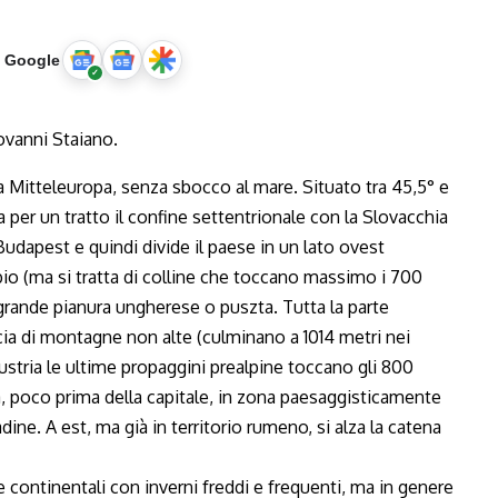
u Google
a Mitteleuropa, senza sbocco al mare. Situato tra 45,5° e
per un tratto il confine settentrionale con la Slovacchia
udapest e quindi divide il paese in un lato ovest
o (ma si tratta di colline che toccano massimo i 700
a grande pianura ungherese o puszta. Tutta la parte
cia di montagne non alte (culminano a 1014 metri nei
ustria le ultime propaggini prealpine toccano gli 800
a, poco prima della capitale, in zona paesaggisticamente
dine. A est, ma già in territorio rumeno, si alza la catena
 continentali con inverni freddi e frequenti, ma in genere