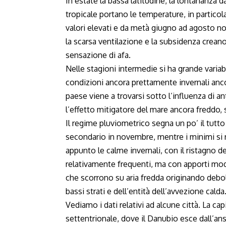
In estate la bassa latitudine, la lontananza d
tropicale portano le temperature, in particola
valori elevati e da metà giugno ad agosto non
la scarsa ventilazione e la subsidenza cre
sensazione di afa.
Nelle stagioni intermedie si ha grande variabi
condizioni ancora prettamente invernali anco
paese viene a trovarsi sotto l’influenza di an
l’effetto mitigatore del mare ancora freddo,
Il regime pluviometrico segna un po’ il tutt
secondario in novembre, mentre i minimi si
appunto le calme invernali, con il ristagno de
relativamente frequenti, ma con apporti mode
che scorrono su aria fredda originando debo
bassi strati e dell’entità dell’avvezione calda
Vediamo i dati relativi ad alcune città. La c
settentrionale, dove il Danubio esce dall’an