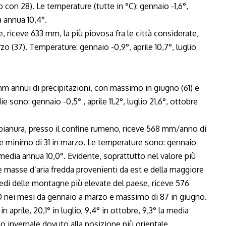
on 28). Le temperature (tutte in °C): gennaio -1,6°,
a annua 10,4°.
, riceve 633 mm, la più piovosa fra le città considerate,
 (37). Temperature: gennaio -0,9°, aprile 10,7°, luglio
m annui di precipitazioni, con massimo in giugno (61) e
sono: gennaio -0,5° , aprile 11,2°, luglio 21,6°, ottobre
 pianura, presso il confine rumeno, riceve 568 mm/anno di
 e minimo di 31 in marzo. Le temperature sono: gennaio
°, media annua 10,0°. Evidente, soprattutto nel valore più
e masse d’aria fredda provenienti da est e della maggiore
piedi delle montagne più elevate del paese, riceve 576
0 nei mesi da gennaio a marzo e massimo di 87 in giugno.
in aprile, 20,1° in luglio, 9,4° in ottobre, 9,3° la media
o invernale dovuto alla posizione più orientale.