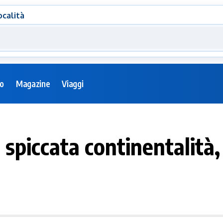
ocalità
eo
Magazine
Viaggi
: spiccata continentalità,