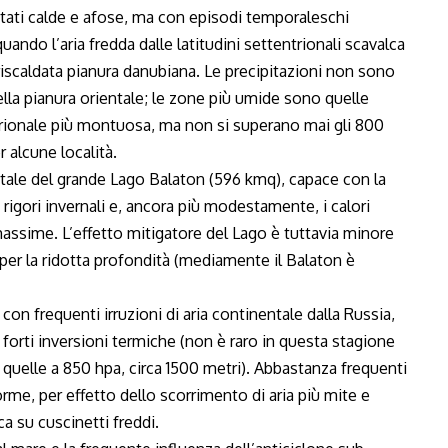
stati calde e afose, ma con episodi temporaleschi
uando l’aria fredda dalle latitudini settentrionali scavalca
urriscaldata pianura danubiana. Le precipitazioni non sono
ella pianura orientale; le zone più umide sono quelle
ntrionale più montuosa, ma non si superano mai gli 800
 alcune località.
ntale del grande Lago Balaton (596 kmq), capace con la
rigori invernali e, ancora più modestamente, i calori
massime. L’effetto mitigatore del Lago è tuttavia minore
i per la ridotta profondità (mediamente il Balaton è
 con frequenti irruzioni di aria continentale dalla Russia,
 forti inversioni termiche (non è raro in questa stagione
i quelle a 850 hpa, circa 1500 metri). Abbastanza frequenti
orme, per effetto dello scorrimento di aria più mite e
a su cuscinetti freddi.