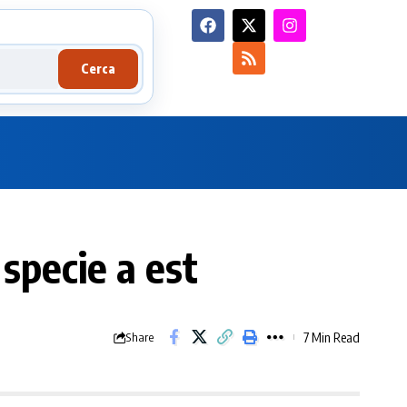
Cerca
 specie a est
7 Min Read
Share