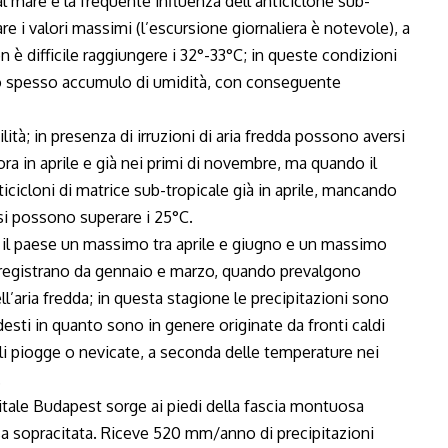
al mare e la frequente influenza dell’anticiclone sub-
re i valori massimi (l’escursione giornaliera è notevole), a
 è difficile raggiungere i 32°-33°C; in queste condizioni
ano spesso accumulo di umidità, con conseguente
lità; in presenza di irruzioni di aria fredda possono aversi
ra in aprile e già nei primi di novembre, ma quando il
ticicloni di matrice sub-tropicale già in aprile, mancando
 si possono superare i 25°C.
o il paese un massimo tra aprile e giugno e un massimo
 registrano da gennaio e marzo, quando prevalgono
ll’aria fredda; in questa stagione le precipitazioni sono
sti in quanto sono in genere originate da fronti caldi
li piogge o nevicate, a seconda delle temperature nei
.
apitale Budapest sorge ai piedi della fascia montuosa
sa sopracitata. Riceve 520 mm/anno di precipitazioni