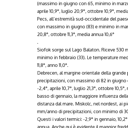
(massimo in giugno con 65, minimo in marzo c
aprile 10,9°, luglio 20,9°, ottobre 10,9°, medi
Pecs, all’estremità sud-occidentale del paese
con massimo in giugno (83) e minimo in marzo
20,8°, ottobre 11,3°, media annua 10,6°
.
Siofok sorge sul Lago Balaton. Riceve 530 m
minimo in febbraio (33). Le temperature medie 
11,8°, anno 11,0°.
Debrecen, al margine orientale della grande
precipitazioni, con massimo di 82 in giugno
-2,4°, aprile 10,7°, luglio 21,3°, ottobre 10,5
basso di gennaio, la maggiore influenza dell
distanza dal mare. Miskolc, nel nordest, ai 
mm/anno di precipitazioni, con minimo di 3
Questi i valori termici: -2,9° in gennaio, 10,2° 
annua. Anche qui è evidente il maggior fredd