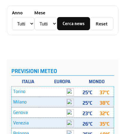
Anno
Mese
Cerca news
Reset