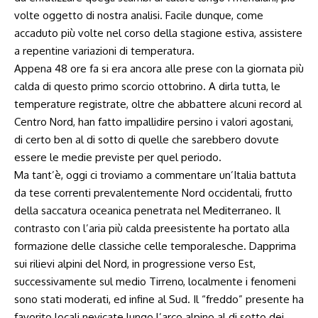
volte oggetto di nostra analisi. Facile dunque, come
accaduto più volte nel corso della stagione estiva, assistere
a repentine variazioni di temperatura.
Appena 48 ore fa si era ancora alle prese con la giornata più
calda di questo primo scorcio ottobrino. A dirla tutta, le
temperature registrate, oltre che abbattere alcuni record al
Centro Nord, han fatto impallidire persino i valori agostani,
di certo ben al di sotto di quelle che sarebbero dovute
essere le medie previste per quel periodo.
Ma tant’è, oggi ci troviamo a commentare un’Italia battuta
da tese correnti prevalentemente Nord occidentali, frutto
della saccatura oceanica penetrata nel Mediterraneo. Il
contrasto con l’aria più calda preesistente ha portato alla
formazione delle classiche celle temporalesche. Dapprima
sui rilievi alpini del Nord, in progressione verso Est,
successivamente sul medio Tirreno, localmente i fenomeni
sono stati moderati, ed infine al Sud. Il “freddo” presente ha
favorito locali nevicate lungo l’arco alpino al di sotto dei