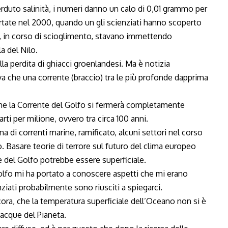
erduto salinità, i numeri danno un calo di 0,01 grammo per
rtate nel 2000, quando un gli scienziati hanno scoperto
e, in corso di scioglimento, stavano immettendo
a del Nilo.
a perdita di ghiacci groenlandesi. Ma è notizia
a che una corrente (braccio) tra le più profonde dapprima
e la Corrente del Golfo si fermerà completamente
rti per milione, ovvero tra circa 100 anni.
 di correnti marine, ramificato, alcuni settori nel corso
. Basare teorie di terrore sul futuro del clima europeo
te del Golfo potrebbe essere superficiale.
lfo mi ha portato a conoscere aspetti che mi erano
ziati probabilmente sono riusciti a spiegarci.
cora, che la temperatura superficiale dell’Oceano non si è
acque del Pianeta.