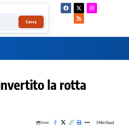
Cerca
nvertito la rotta
3 Min Read
Share