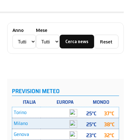
Anno
Mese
Cerca news
Reset