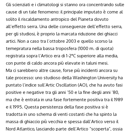
Gli scienziati e i climatologi si stanno ora concentrando sulle
cause di un tale fenomeno: il principale imputato è come al
solito il riscaldamento antropico del Pianeta dovuto
all’effetto serra. Una delle conseguenze dell’effetto serra,
per gli studiosi, è proprio la marcata riduzione dei ghiacci
artici. Non a caso tra l’ottobre 2003 e quello scorso la
temepratura nella bassa troposfera (1000 m. di quota)
registrata sopra l’Artico era di 1-2°C superiore alla media,
con punte di caldo ancora più elevate in taluni mesi.
Ma ci sarebbero altre cause, forse più incidenti ancora su
tale processo: uno studioso della Washington University ha
puntato l’indice sull’Artic Oscillation (AO), che ha avuto fasi
positive e negative tra gli anni ’50 e la fine degli anni ’80,
ma che è entrata in una fase fortemente positiva tra il 1989
e il 1995. Questa persistenza della fase positiva si è
tradotta in uno schema di venti costanti che ha spinto la
massa di ghiaccio più vecchia e spessa dall’Artico verso il
Nord Atlantico, lasciando parte dell’Artico “scoperta”, ossia