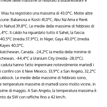
 le medie delle massime di febbraio a Bubaneswahr e
 Wau ha registrato una massima di 43,0°C. Molte altre
alcune: Babanusa e Kosti 41,0°C, Abu Na’Ama e Renk
n Nahud 39,8°C. Le medie delle massime di febbraio di
°C. Il caldo ha riguardato tutto il Sahel, la fascia
 40,5°C (media 37,9°C), in Niger, Gaya 40,0°C (media
e Kayes 40,0°C.
skatchewan, Canada. -24,2°C la media delle minime di
atchewan, -44,4°C a Uranium City (media -28,0°C).
 di caduta hanno fatto impennare notevolmente martedì i
 confini con il New Mexico. 33,9°C a San Angelo, 32,2°C
i Lubbock. Le medie delle massime di febbraio sono,
. Le temperature massime di martedì sono molto vicine, in
ssime di maggio. A San Angelo, la temperatura massima è
vento da SW con raffiche fino a 42 km/h.