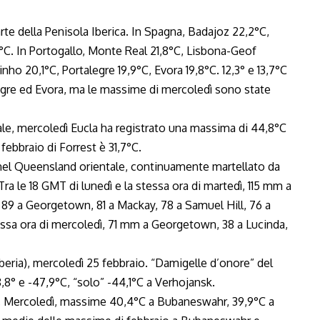
rte della Penisola Iberica. In Spagna, Badajoz 22,2°C,
9°C. In Portogallo, Monte Real 21,8°C, Lisbona-Geof
o 20,1°C, Portalegre 19,9°C, Evora 19,8°C. 12,3° e 13,7°C
egre ed Evora, ma le massime di mercoledì sono state
ale, mercoledì Eucla ha registrato una massima di 44,8°C
febbraio di Forrest è 31,7°C.
 nel Queensland orientale, continuamente martellato da
Tra le 18 GMT di lunedì e la stessa ora di martedì, 115 mm a
, 89 a Georgetown, 81 a Mackay, 78 a Samuel Hill, 76 a
essa ora di mercoledì, 71 mm a Georgetown, 38 a Lucinda,
iberia), mercoledì 25 febbraio. “Damigelle d’onore” del
° e -47,9°C, “solo” -44,1°C a Verhojansk.
e. Mercoledì, massime 40,4°C a Bubaneswahr, 39,9°C a