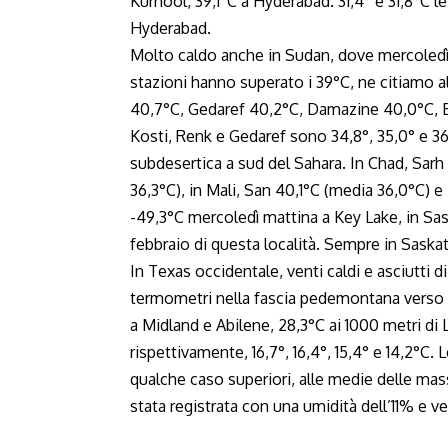
Kurnool, 39,1°C a Hyderabad. 31,4° e 31,8°C
Hyderabad.
Molto caldo anche in Sudan, dove mercoledì
stazioni hanno superato i 39°C, ne citiamo 
40,7°C, Gedaref 40,2°C, Damazine 40,0°C, E
Kosti, Renk e Gedaref sono 34,8°, 35,0° e 36,4
subdesertica a sud del Sahara. In Chad, Sarh
36,3°C), in Mali, San 40,1°C (media 36,0°C) 
-49,3°C mercoledì mattina a Key Lake, in Sa
febbraio di questa località. Sempre in Sask
In Texas occidentale, venti caldi e asciutti
termometri nella fascia pedemontana verso i
a Midland e Abilene, 28,3°C ai 1000 metri d
rispettivamente, 16,7°, 16,4°, 15,4° e 14,2°C
qualche caso superiori, alle medie delle ma
stata registrata con una umidità dell’11% e 