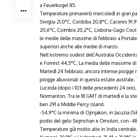
a Feuerkogel 85.
Temperature primaverili mercoledì in gran pa
Siviglia 21,0°C, Cordoba 20,8°C, Caceres 19,
20,6°C, Coimbra 20,2°C, Lisbona-Gago Coutinh
le medie delle massime di febbraio a Portal
superiori anche alle medie di marzo.
Nell’estremo sudest dell’Australia Occident
e Forrest 44,5°C. La media delle massime di 
Martedì 24 febbraio, ancora intense piogge
piogge alluvionali in questa estate australe. 
Lucinda (dopo i 103 delle precedenti 24 ore)
Normanton. Tra le 18 GMT di martedì e la st
ben 291 a Middle Percy Island.
-54,9°C la minima di Ojmjakon, in Jacuzia (S
podio del gelo Sejmchan e Omolon, con -48,8
Temperature già molto alte in India central