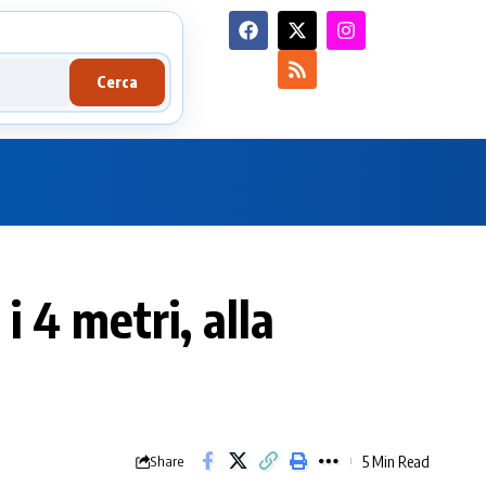
Cerca
i 4 metri, alla
5 Min Read
Share