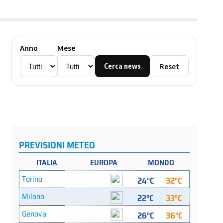
Anno
Mese
Cerca news
Reset