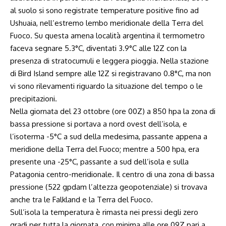
al suolo si sono registrate temperature positive fino ad
Ushuaia, nell’estremo lembo meridionale della Terra del
Fuoco. Su questa amena località argentina il termometro
faceva segnare 5.3°C, diventati 3.9°C alle 12Z con la
presenza di stratocumuli e leggera pioggia. Nella stazione
di Bird Island sempre alle 12Z si registravano 0.8°C, ma non
vi sono rilevamenti riguardo la situazione del tempo o le
precipitazioni.
Nella giornata del 23 ottobre (ore 00Z) a 850 hpa la zona di
bassa pressione si portava a nord ovest dell’isola, e
l’isoterma -5°C a sud della medesima, passante appena a
meridione della Terra del Fuoco; mentre a 500 hpa, era
presente una -25°C, passante a sud dell’isola e sulla
Patagonia centro-meridionale. Il centro di una zona di bassa
pressione (522 gpdam l’altezza geopotenziale) si trovava
anche tra le Falkland e la Terra del Fuoco.
Sull’isola la temperatura è rimasta nei pressi degli zero
gradi per tutta la giornata, con minima alle ore 09Z pari a