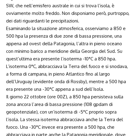
SW, che nell’emisfero australe in cui si trova l’isola, è
ovviamente molto freddo. Non disponiamo però, purtroppo,
dei dati riguardanti le precipitazioni.
Esaminando la situazione atmosferica, osserviamo a 850 e
500 hpa la presenza di due zone di bassa pressione, una
appena ad ovest della Patagonia, l’altra in pieno oceano
con minimo barico a meridione della Georgia del Sud. Su
quest’ultima era presente l’isoterma -10°C a 850 hpa.
L’isoterma 0°C, abbracciava la Terra del fuoco e si snodava,
a forma di campana, in pieno Atlantico fino al largo
dell’Uruguay (evidente onda di Rossby), mentre a 500 hpa
era presente una -30°C appena a sud dell’Isola.
Il giorno 22 ottobre (ore 00Z), a 850 hpa persisteva sulla
zona ancora l’area di bassa pressione (108 gpdam di
geopotenziale), con un’isoterma di -5°C proprio sopra
l’isola. La stessa isoterma abbracciava anche la Terra del
fuoco. Una -30°C invece era presente a 500 hpa, che
abbracciava in parte anche la Patagonia meridionale, dove