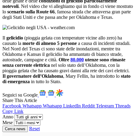
delle gelate e delle
condizioni di gelicidio particolarmente
notevoli
. Nel video che vi alleghiamo qui in fondo ci viene mostrato
lo
scenario sulla Route 66
, famosa strada che attraversa gran parte
degli Stati Uniti e che passa anche per Oklahoma e Texas.
Il
gelicidio
(pioggia gelata con temperature vicine allo zero) ha
causato la
morte di almeno 5 persone
a causa di incidenti stradali.
Nel Nord del Texas ci sono state delle inondazioni, mentre tra
Oklahoma e Kansas il gelicidio ha ammantato di bianco strade,
autostrade, campagne e città.
Oltre
80.000
utenze sono rimaste
senza corrente elettrica
nel solo stato dell’Oklahoma, con la
pioggia gelata che ha causato gravi danni alla rete dei cavi elettrici.
Il governatore dell’Oklahoma
, Mary Fellin, ha introdotto lo
stato
di emergenza
in tutto lo Stato.
Seguici su Google
Share This Article
Facebook
Whatsapp
Whatsapp
LinkedIn
Reddit
Telegram
Threads
Copy Link
Anno
Mese
Reset
Cerca news