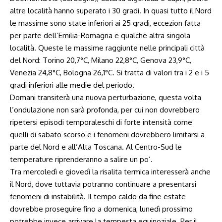
altre località hanno superato i 30 gradi. In quasi tutto il Nord
le massime sono state inferiori ai 25 gradi, eccezion fatta
per parte dell’Emilia-Romagna e qualche altra singola
località. Queste le massime raggiunte nelle principali città
del Nord: Torino 20,7°C, Milano 22,8°C, Genova 23,9°C,
Venezia 24,8°C, Bologna 26,1°C. Si tratta di valori tra i 2 e i 5
gradi inferiori alle medie del periodo.
Domani transiterà una nuova perturbazione, questa volta
l’ondulazione non sarà profonda, per cui non dovrebbero
ripetersi episodi temporaleschi di forte intensità come
quelli di sabato scorso e i fenomeni dovrebbero limitarsi a
parte del Nord e all’Alta Toscana. Al Centro-Sud le
temperature riprenderanno a salire un po’.
Tra mercoledì e giovedì la risalita termica interesserà anche
il Nord, dove tuttavia potranno continuare a presentarsi
fenomeni di instabilità. Il tempo caldo da fine estate
dovrebbe proseguire fino a domenica, lunedì prossimo
potrebbe invece arrivare la tempesta equinoziale. Per il