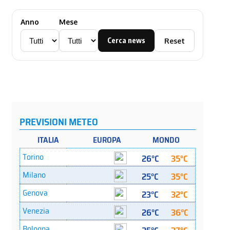
Anno
Mese
Cerca news
Reset