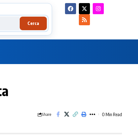
Cerca
ta
0 Min Read
Share