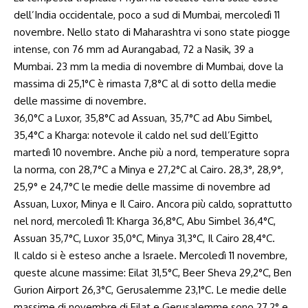
dell’India occidentale, poco a sud di Mumbai, mercoledì 11
novembre. Nello stato di Maharashtra vi sono state piogge
intense, con 76 mm ad Aurangabad, 72 a Nasik, 39 a
Mumbai. 23 mm la media di novembre di Mumbai, dove la
massima di 25,1°C è rimasta 7,8°C al di sotto della medie
delle massime di novembre.
36,0°C a Luxor, 35,8°C ad Assuan, 35,7°C ad Abu Simbel,
35,4°C a Kharga: notevole il caldo nel sud dell’Egitto
martedì 10 novembre. Anche più a nord, temperature sopra
la norma, con 28,7°C a Minya e 27,2°C al Cairo. 28,3°, 28,9°,
25,9° e 24,7°C le medie delle massime di novembre ad
Assuan, Luxor, Minya e Il Cairo. Ancora più caldo, soprattutto
nel nord, mercoledì 11: Kharga 36,8°C, Abu Simbel 36,4°C,
Assuan 35,7°C, Luxor 35,0°C, Minya 31,3°C, Il Cairo 28,4°C.
Il caldo si è esteso anche a Israele. Mercoledì 11 novembre,
queste alcune massime: Eilat 31,5°C, Beer Sheva 29,2°C, Ben
Gurion Airport 26,3°C, Gerusalemme 23,1°C. Le medie delle
massime di novembre di Eilat e Gerusalemme sono 27,2° e