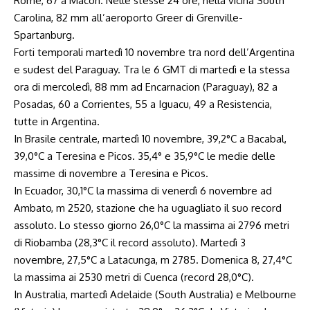
Rome, 67 a Macon. Nelle stesse 24 ore, nella vicina South
Carolina, 82 mm all’aeroporto Greer di Grenville-
Spartanburg.
Forti temporali martedì 10 novembre tra nord dell’Argentina
e sudest del Paraguay. Tra le 6 GMT di martedì e la stessa
ora di mercoledì, 88 mm ad Encarnacion (Paraguay), 82 a
Posadas, 60 a Corrientes, 55 a Iguacu, 49 a Resistencia,
tutte in Argentina.
In Brasile centrale, martedì 10 novembre, 39,2°C a Bacabal,
39,0°C a Teresina e Picos. 35,4° e 35,9°C le medie delle
massime di novembre a Teresina e Picos.
In Ecuador, 30,1°C la massima di venerdì 6 novembre ad
Ambato, m 2520, stazione che ha uguagliato il suo record
assoluto. Lo stesso giorno 26,0°C la massima ai 2796 metri
di Riobamba (28,3°C il record assoluto). Martedì 3
novembre, 27,5°C a Latacunga, m 2785. Domenica 8, 27,4°C
la massima ai 2530 metri di Cuenca (record 28,0°C).
In Australia, martedì Adelaide (South Australia) e Melbourne