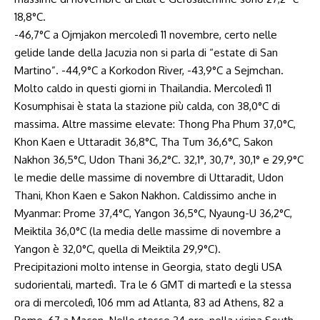
18,8°C.
-46,7°C a Ojmjakon mercoledì 11 novembre, certo nelle
gelide lande della Jacuzia non si parla di “estate di San
Martino”. -44,9°C a Korkodon River, -43,9°C a Sejmchan.
Molto caldo in questi giorni in Thailandia. Mercoledì 11
Kosumphisai è stata la stazione più calda, con 38,0°C di
massima. Altre massime elevate: Thong Pha Phum 37,0°C,
Khon Kaen e Uttaradit 36,8°C, Tha Tum 36,6°C, Sakon
Nakhon 36,5°C, Udon Thani 36,2°C. 32,1°, 30,7°, 30,1° e 29,9°C
le medie delle massime di novembre di Uttaradit, Udon
Thani, Khon Kaen e Sakon Nakhon. Caldissimo anche in
Myanmar: Prome 37,4°C, Yangon 36,5°C, Nyaung-U 36,2°C,
Meiktila 36,0°C (la media delle massime di novembre a
Yangon è 32,0°C, quella di Meiktila 29,9°C).
Precipitazioni molto intense in Georgia, stato degli USA
sudorientali, martedì. Tra le 6 GMT di martedì e la stessa
ora di mercoledì, 106 mm ad Atlanta, 83 ad Athens, 82 a