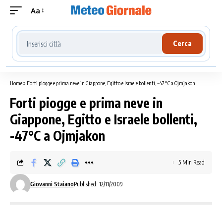
Aa
Cerca località meteo
Cerca
Home
»
Forti piogge e prima neve in Giappone, Egitto e Israele bollenti, -47°C a Ojmjakon
Forti piogge e prima neve in
Giappone, Egitto e Israele bollenti,
-47°C a Ojmjakon
5 Min Read
Giovanni Staiano
Published: 12/11/2009