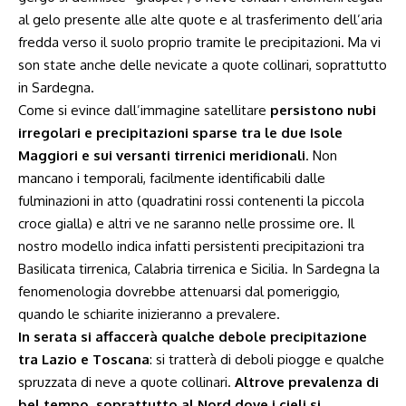
al gelo presente alle alte quote e al trasferimento dell’aria
fredda verso il suolo proprio tramite le precipitazioni. Ma vi
son state anche delle nevicate a quote collinari, soprattutto
in Sardegna.
Come si evince dall’immagine satellitare
persistono nubi
irregolari e precipitazioni sparse tra le due Isole
Maggiori e sui versanti tirrenici meridionali
. Non
mancano i temporali, facilmente identificabili dalle
fulminazioni in atto (quadratini rossi contenenti la piccola
croce gialla) e altri ve ne saranno nelle prossime ore. Il
nostro modello indica infatti persistenti precipitazioni tra
Basilicata tirrenica, Calabria tirrenica e Sicilia. In Sardegna la
fenomenologia dovrebbe attenuarsi dal pomeriggio,
quando le schiarite inizieranno a prevalere.
In serata si affaccerà qualche debole precipitazione
tra Lazio e Toscana
: si tratterà di deboli piogge e qualche
spruzzata di neve a quote collinari.
Altrove prevalenza di
bel tempo, soprattutto al Nord dove i cieli si