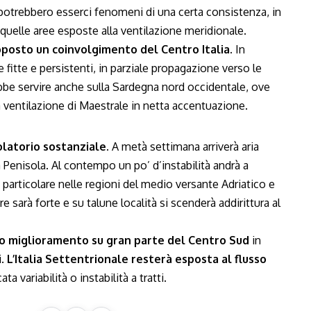
otrebbero esserci fenomeni di una certa consistenza, in
quelle aree esposte alla ventilazione meridionale.
proposto un coinvolgimento del Centro Italia.
In
itte e persistenti, in parziale propagazione verso le
ebbe servire anche sulla Sardegna nord occidentale, ove
 ventilazione di Maestrale in netta accentuazione.
latorio sostanziale.
A metà settimana arriverà aria
a Penisola. Al contempo un po’ d’instabilità andrà a
 particolare nelle regioni del medio versante Adriatico e
e sarà forte e su talune località si scenderà addirittura al
to miglioramento su gran parte del Centro Sud
in
i.
L’Italia Settentrionale resterà esposta al flusso
ta variabilità o instabilità a tratti.