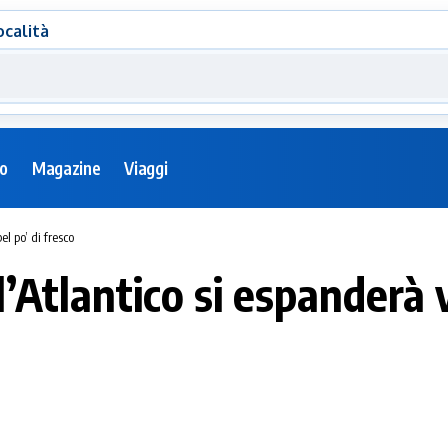
ocalità
eo
Magazine
Viaggi
el po’ di fresco
, l’Atlantico si espanderà