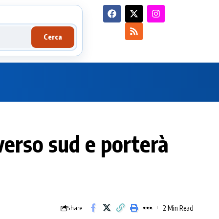
Cerca
 verso sud e porterà
2 Min Read
Share