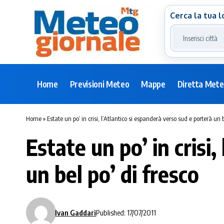
Cerca la tua l
Home
Previsioni Meteo
Mappe
Diretta Met
Home
»
Estate un po’ in crisi, l’Atlantico si espanderà verso sud e porterà un b
Estate un po’ in crisi
un bel po’ di fresco
Ivan Gaddari
Published: 17/07/2011