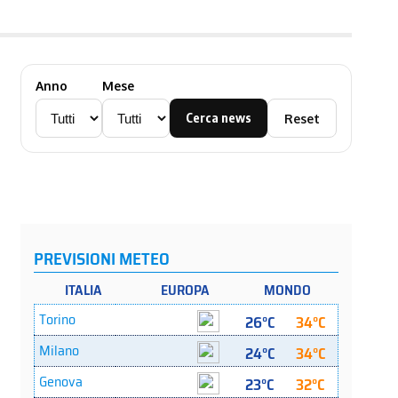
Anno
Mese
Cerca news
Reset